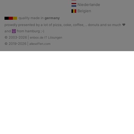
Niederlande
Belgien
quality made in
germany
prowdly presented by a lot of pizza, coke, coffee, .. donuts and so much ♥
and ☮ from hamburg ;-)
© 2003-2026 |
enbox.de IT Lösungen
© 2019-2026 |
allesoffen.com