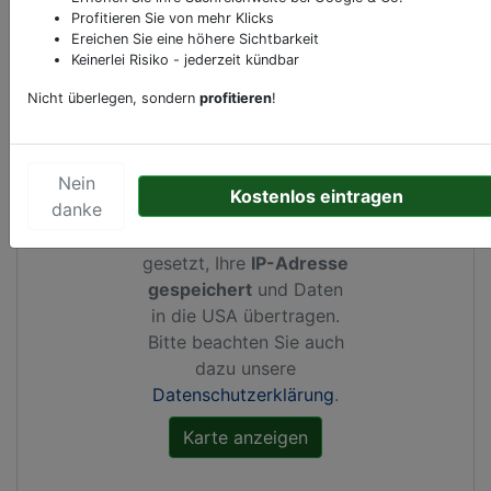
Profitieren Sie von mehr Klicks
Ereichen Sie eine höhere Sichtbarkeit
Kartenansicht
Rudolfstraße 11
in
Linz
Keinerlei Risiko - jederzeit kündbar
Nicht überlegen, sondern
profitieren
!
Nein
Durch Aktivierung dieser
Kostenlos eintragen
danke
Karte werden von
Google Maps Cookies
gesetzt, Ihre
IP-Adresse
gespeichert
und Daten
in die USA übertragen.
Bitte beachten Sie auch
dazu unsere
Datenschutzerklärung
.