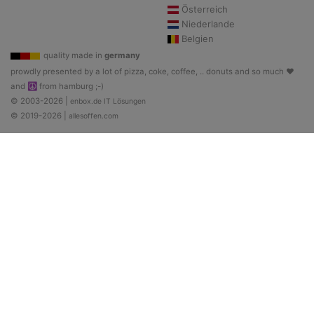
Österreich
Niederlande
Belgien
quality made in
germany
prowdly presented by a lot of pizza, coke, coffee, .. donuts and so much ♥
and ☮ from hamburg ;-)
© 2003-2026 |
enbox.de IT Lösungen
© 2019-2026 |
allesoffen.com