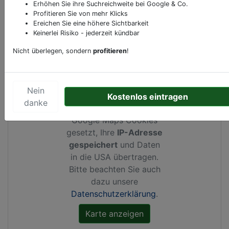
Erhöhen Sie ihre Suchreichweite bei Google & Co.
Profitieren Sie von mehr Klicks
Ereichen Sie eine höhere Sichtbarkeit
Kartenansicht
Reisenbauerring 2a
in
Wiener
Keinerlei Risiko - jederzeit kündbar
Neudorf
Nicht überlegen, sondern
profitieren
!
Nein
Durch Aktivierung dieser
Kostenlos eintragen
danke
Karte werden von
Google Maps Cookies
gesetzt, Ihre
IP-Adresse
gespeichert
und Daten
in die USA übertragen.
Bitte beachten Sie auch
dazu unsere
Datenschutzerklärung
.