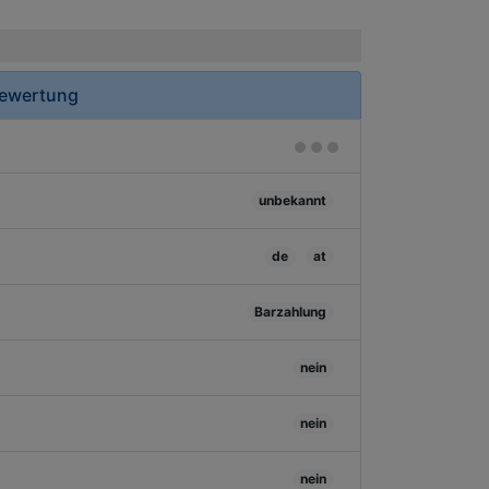
Bewertung
unbekannt
de
at
Barzahlung
nein
nein
nein