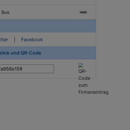
/ Bus
nein
tter
|
Facebook
rzlink und QR-Code