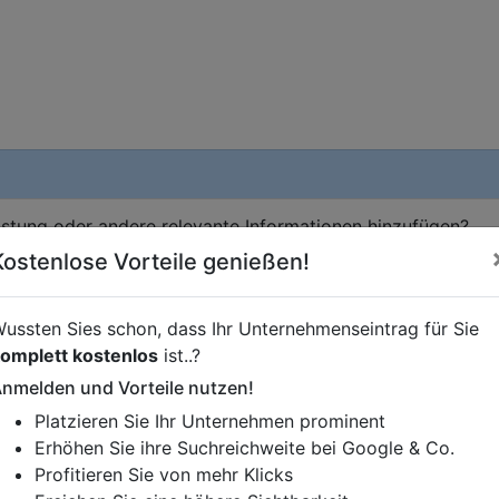
istung oder andere relevante Informationen hinzufügen?
ren. Gerne erweitern wir Ihren Firmeneintrag um Sonderang
Kostenlose Vorteile genießen!
h von Ihren Wettbewerbern abheben.
ussten Sies schon, dass Ihr Unternehmenseintrag für Sie
omplett kostenlos
ist..?
4
in
Wien
nmelden und Vorteile nutzen!
Platzieren Sie Ihr Unternehmen prominent
Erhöhen Sie ihre Suchreichweite bei Google & Co.
Profitieren Sie von mehr Klicks