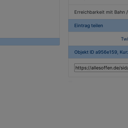
Erreichbarkeit mit Bahn 
Eintrag teilen
Twi
Objekt ID a956e159, Ku