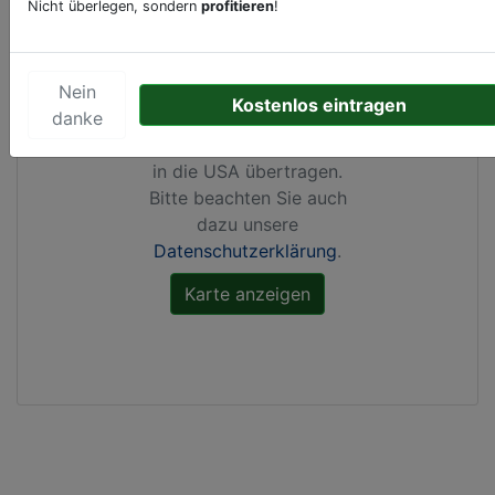
Nicht überlegen, sondern
profitieren
!
Durch Aktivierung dieser
Karte werden von
Nein
Google Maps Cookies
Kostenlos eintragen
danke
gesetzt, Ihre
IP-Adresse
gespeichert
und Daten
in die USA übertragen.
Bitte beachten Sie auch
dazu unsere
Datenschutzerklärung
.