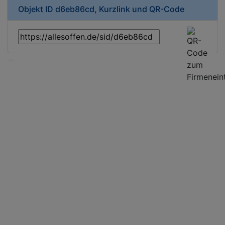
Objekt ID d6eb86cd, Kurzlink und QR-Code