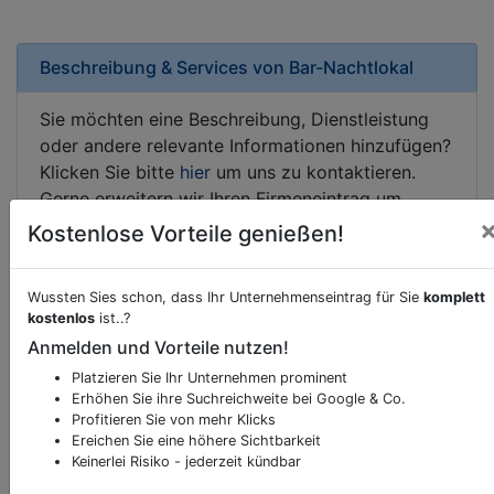
Beschreibung & Services von
Bar-Nachtlokal
Sie möchten eine Beschreibung, Dienstleistung
oder andere relevante Informationen hinzufügen?
Klicken Sie bitte
hier
um uns zu kontaktieren.
Gerne erweitern wir Ihren Firmeneintrag um
Sonderangebote odere besondere Services, die
Kostenlose Vorteile genießen!
Ihr Unternehmen anbietet und womit Sie sich von
Ihren Wettbewerbern abheben.
Wussten Sies schon, dass Ihr Unternehmenseintrag für Sie
komplett
kostenlos
ist..?
Anmelden und Vorteile nutzen!
Platzieren Sie Ihr Unternehmen prominent
Kartenansicht
Oeynhausner Straße 55
in
Erhöhen Sie ihre Suchreichweite bei Google & Co.
Tribuswinkel
Profitieren Sie von mehr Klicks
Ereichen Sie eine höhere Sichtbarkeit
Keinerlei Risiko - jederzeit kündbar