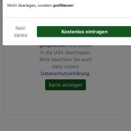
Nicht überlegen, sondern
profitieren
!
Durch Aktivierung dieser
Karte werden von
Nein
Google Maps Cookies
Kostenlos eintragen
danke
gesetzt, Ihre
IP-Adresse
gespeichert
und Daten
in die USA übertragen.
Bitte beachten Sie auch
dazu unsere
Datenschutzerklärung
.