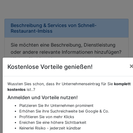
Beschreibung & Services von
Schnell-
Restaurant-Imbiss
Sie möchten eine Beschreibung, Dienstleistung
oder andere relevante Informationen hinzufügen?
Klicken Sie bitte
hier
um uns zu kontaktieren.
Kostenlose Vorteile genießen!
Gerne erweitern wir Ihren Firmeneintrag um
Sonderangebote odere besondere Services, die
Ihr Unternehmen anbietet und womit Sie sich von
Wussten Sies schon, dass Ihr Unternehmenseintrag für Sie
komplett
Ihren Wettbewerbern abheben.
kostenlos
ist..?
Anmelden und Vorteile nutzen!
Platzieren Sie Ihr Unternehmen prominent
Erhöhen Sie ihre Suchreichweite bei Google & Co.
Kartenansicht
Leopoldstraße 27
in
Innsbruck
Profitieren Sie von mehr Klicks
Ereichen Sie eine höhere Sichtbarkeit
Keinerlei Risiko - jederzeit kündbar