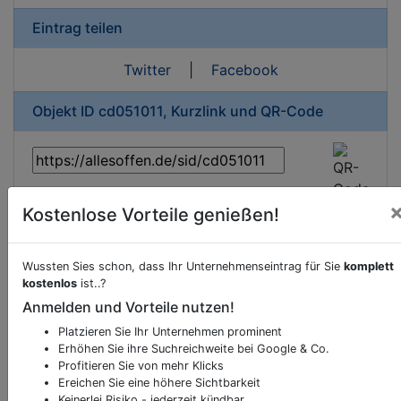
Eintrag teilen
Twitter
|
Facebook
Objekt ID cd051011, Kurzlink und QR-Code
Kostenlose Vorteile genießen!
Beschreibung & Services von
Kino
Wussten Sies schon, dass Ihr Unternehmenseintrag für Sie
komplett
Sie möchten eine Beschreibung, Dienstleistung
kostenlos
ist..?
oder andere relevante Informationen hinzufügen?
Anmelden und Vorteile nutzen!
Klicken Sie bitte
hier
um uns zu kontaktieren.
Platzieren Sie Ihr Unternehmen prominent
Gerne erweitern wir Ihren Firmeneintrag um
Erhöhen Sie ihre Suchreichweite bei Google & Co.
Sonderangebote odere besondere Services, die
Profitieren Sie von mehr Klicks
Ereichen Sie eine höhere Sichtbarkeit
Ihr Unternehmen anbietet und womit Sie sich von
Keinerlei Risiko - jederzeit kündbar