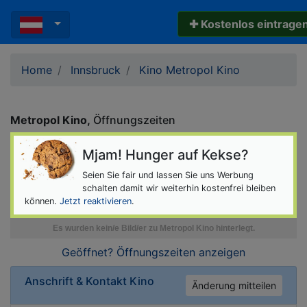
✚ Kostenlos eintrage
Home
Innsbruck
Kino Metropol Kino
Metropol Kino
Öffnungszeiten
Mjam! Hunger auf Kekse?
Seien Sie fair und lassen Sie uns Werbung
schalten damit wir weiterhin kostenfrei bleiben
können.
Jetzt reaktivieren
.
Geöffnet? Öffnungszeiten
anzeigen
Anschrift & Kontakt
Kino
Änderung mitteilen