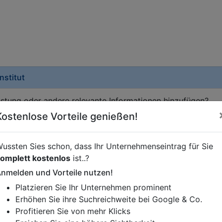
nstitut
istung oder andere relevante Informationen hinzufügen?
ren. Gerne erweitern wir Ihren Firmeneintrag um Sonderang
Kostenlose Vorteile genießen!
h von Ihren Wettbewerbern abheben.
ussten Sies schon, dass Ihr Unternehmenseintrag für Sie
omplett kostenlos
ist..?
nmelden und Vorteile nutzen!
Platzieren Sie Ihr Unternehmen prominent
Erhöhen Sie ihre Suchreichweite bei Google & Co.
Profitieren Sie von mehr Klicks