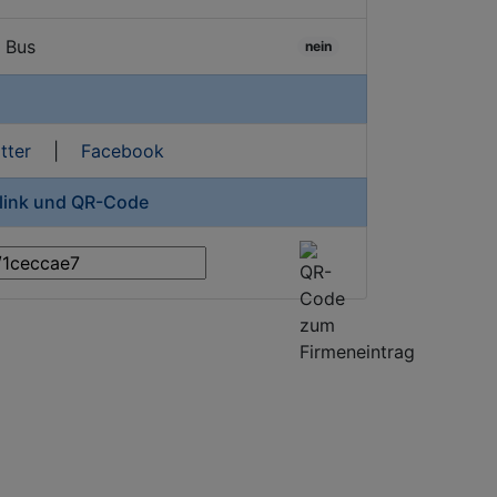
/ Bus
nein
tter
|
Facebook
zlink und QR-Code