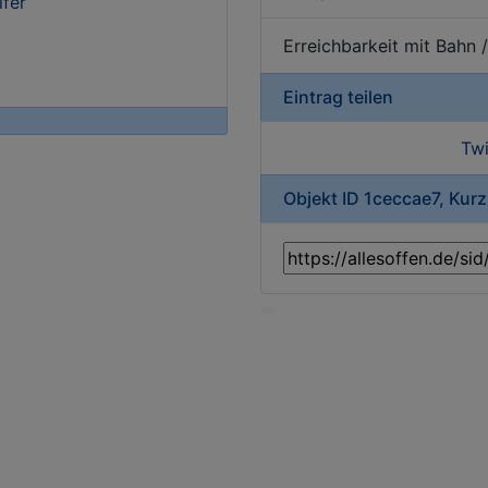
ifer
Erreichbarkeit mit Bahn 
Eintrag teilen
Twi
Objekt ID 1ceccae7, Kur