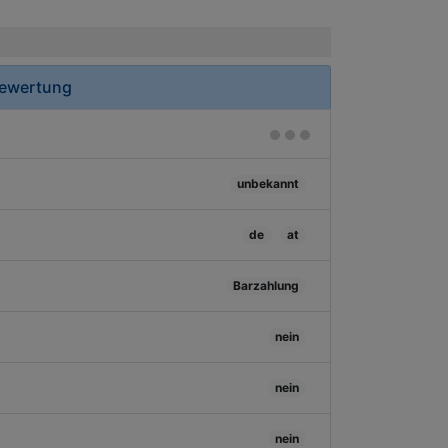
Bewertung
unbekannt
de
at
Barzahlung
nein
nein
nein