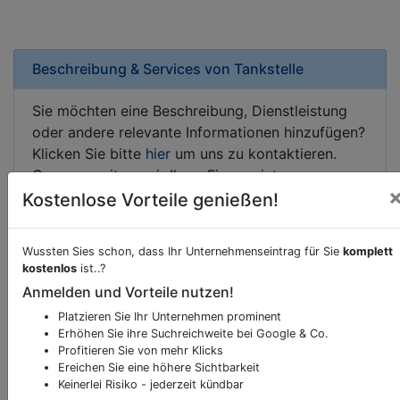
Beschreibung & Services von
Tankstelle
Sie möchten eine Beschreibung, Dienstleistung
oder andere relevante Informationen hinzufügen?
Klicken Sie bitte
hier
um uns zu kontaktieren.
Gerne erweitern wir Ihren Firmeneintrag um
Sonderangebote odere besondere Services, die
Kostenlose Vorteile genießen!
Ihr Unternehmen anbietet und womit Sie sich von
Ihren Wettbewerbern abheben.
Wussten Sies schon, dass Ihr Unternehmenseintrag für Sie
komplett
kostenlos
ist..?
Anmelden und Vorteile nutzen!
Platzieren Sie Ihr Unternehmen prominent
Kartenansicht
Grenzackerstraße 2-4
in
Wien
Erhöhen Sie ihre Suchreichweite bei Google & Co.
Profitieren Sie von mehr Klicks
Ereichen Sie eine höhere Sichtbarkeit
Keinerlei Risiko - jederzeit kündbar