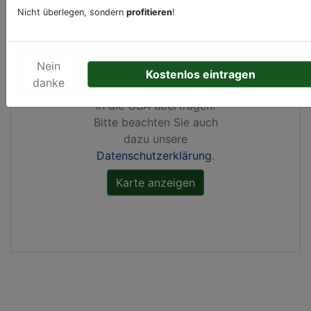
Nicht überlegen, sondern
profitieren
!
Durch Aktivierung dieser
Karte werden von
Google Maps Cookies
Nein
gesetzt, Ihre
IP-Adresse
Kostenlos eintragen
danke
gespeichert
und Daten
in die USA übertragen.
Bitte beachten Sie auch
dazu unsere
Datenschutzerklärung
.