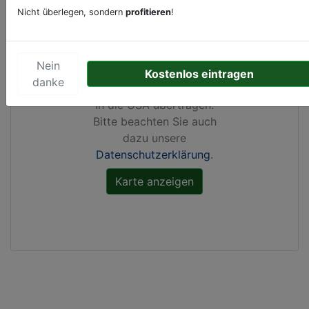
Nicht überlegen, sondern
profitieren
!
Durch Aktivierung dieser
Karte werden von
Google Maps Cookies
Nein
gesetzt, Ihre
IP-Adresse
Kostenlos eintragen
danke
gespeichert
und Daten
in die USA übertragen.
Bitte beachten Sie auch
dazu unsere
Datenschutzerklärung
.