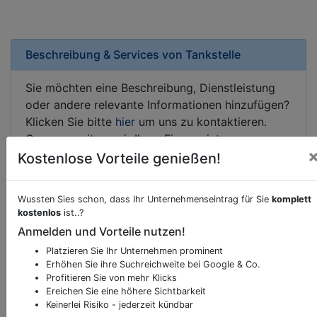
Beschreibung & Services von
Tankstelle
Sie möchten eine Beschreibung, Dienstleistung
oder andere relevante Informationen hinzufügen?
Klicken Sie bitte
hier
um uns zu kontaktieren.
Gerne erweitern wir Ihren Firmeneintrag um
Sonderangebote odere besondere Services, die
Kostenlose Vorteile genießen!
Ihr Unternehmen anbietet und womit Sie sich von
Ihren Wettbewerbern abheben.
Wussten Sies schon, dass Ihr Unternehmenseintrag für Sie
komplett
kostenlos
ist..?
Anmelden und Vorteile nutzen!
Platzieren Sie Ihr Unternehmen prominent
Kartenansicht
Breitenfurter Straße 164
in
Wien
Erhöhen Sie ihre Suchreichweite bei Google & Co.
Profitieren Sie von mehr Klicks
Ereichen Sie eine höhere Sichtbarkeit
Keinerlei Risiko - jederzeit kündbar