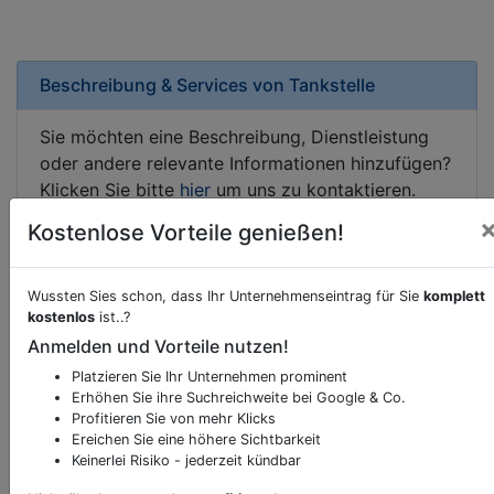
Beschreibung & Services von
Tankstelle
Sie möchten eine Beschreibung, Dienstleistung
oder andere relevante Informationen hinzufügen?
Klicken Sie bitte
hier
um uns zu kontaktieren.
Gerne erweitern wir Ihren Firmeneintrag um
Kostenlose Vorteile genießen!
Sonderangebote odere besondere Services, die
Ihr Unternehmen anbietet und womit Sie sich von
Ihren Wettbewerbern abheben.
Wussten Sies schon, dass Ihr Unternehmenseintrag für Sie
komplett
kostenlos
ist..?
Anmelden und Vorteile nutzen!
Platzieren Sie Ihr Unternehmen prominent
Erhöhen Sie ihre Suchreichweite bei Google & Co.
Kartenansicht
Altmannsdorfer Straße 96
in
Wien
Profitieren Sie von mehr Klicks
Ereichen Sie eine höhere Sichtbarkeit
Keinerlei Risiko - jederzeit kündbar