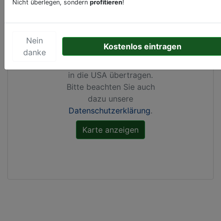
Nicht überlegen, sondern
profitieren
!
Durch Aktivierung dieser
Karte werden von
Google Maps Cookies
Nein
Kostenlos eintragen
gesetzt, Ihre
IP-Adresse
danke
gespeichert
und Daten
in die USA übertragen.
Bitte beachten Sie auch
dazu unsere
Datenschutzerklärung
.