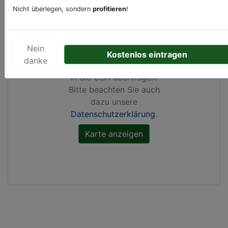
Nicht überlegen, sondern
profitieren
!
Durch Aktivierung dieser
Karte werden von
Google Maps Cookies
Nein
gesetzt, Ihre
IP-Adresse
Kostenlos eintragen
danke
gespeichert
und Daten
in die USA übertragen.
Bitte beachten Sie auch
dazu unsere
Datenschutzerklärung
.