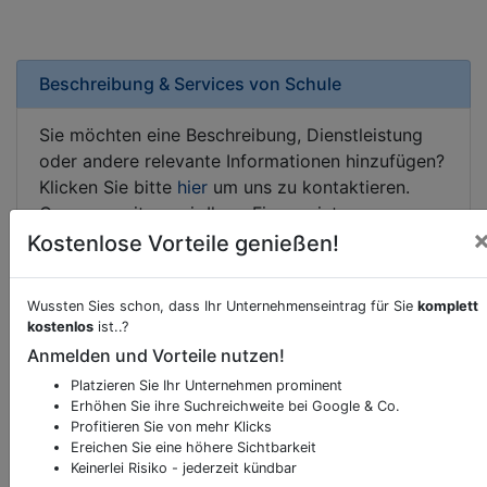
Beschreibung & Services von
Schule
Sie möchten eine Beschreibung, Dienstleistung
oder andere relevante Informationen hinzufügen?
Klicken Sie bitte
hier
um uns zu kontaktieren.
Gerne erweitern wir Ihren Firmeneintrag um
Sonderangebote odere besondere Services, die
Kostenlose Vorteile genießen!
Ihr Unternehmen anbietet und womit Sie sich von
Ihren Wettbewerbern abheben.
Wussten Sies schon, dass Ihr Unternehmenseintrag für Sie
komplett
kostenlos
ist..?
Anmelden und Vorteile nutzen!
Platzieren Sie Ihr Unternehmen prominent
Kartenansicht
Akademiestraße 12
in
Wien
Erhöhen Sie ihre Suchreichweite bei Google & Co.
Profitieren Sie von mehr Klicks
Ereichen Sie eine höhere Sichtbarkeit
Keinerlei Risiko - jederzeit kündbar