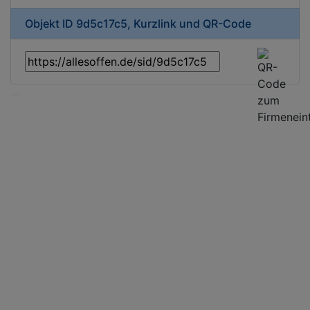
Objekt ID 9d5c17c5, Kurzlink und QR-Code