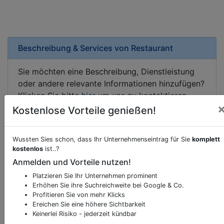
Beschreibung & Services von
Restaurant
Sie möchten eine Beschreibung, Dienstleistung
oder andere relevante Informationen hinzufügen?
Klicken Sie bitte
hier
um uns zu kontaktieren.
Gerne erweitern wir Ihren Firmeneintrag um
Kostenlose Vorteile genießen!
Sonderangebote odere besondere Services, die
Ihr Unternehmen anbietet und womit Sie sich von
Wussten Sies schon, dass Ihr Unternehmenseintrag für Sie
komplett
Ihren Wettbewerbern abheben.
kostenlos
ist..?
Anmelden und Vorteile nutzen!
Platzieren Sie Ihr Unternehmen prominent
Erhöhen Sie ihre Suchreichweite bei Google & Co.
Kartenansicht
Brünner Straße 44
in
Wien
Profitieren Sie von mehr Klicks
Ereichen Sie eine höhere Sichtbarkeit
Keinerlei Risiko - jederzeit kündbar