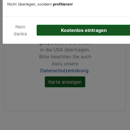
Nicht überlegen, sondern
profitieren
!
Durch Aktivierung dieser
Karte werden von
Nein
Google Maps Cookies
Kostenlos eintragen
danke
gesetzt, Ihre
IP-Adresse
gespeichert
und Daten
in die USA übertragen.
Bitte beachten Sie auch
dazu unsere
Datenschutzerklärung
.