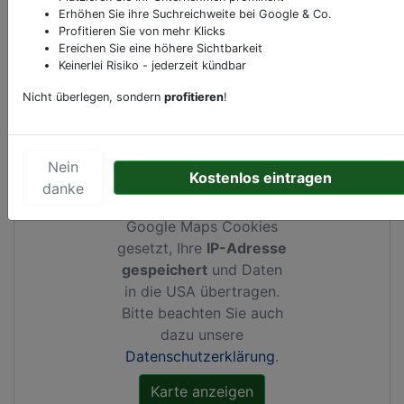
Erhöhen Sie ihre Suchreichweite bei Google & Co.
Profitieren Sie von mehr Klicks
Ereichen Sie eine höhere Sichtbarkeit
Keinerlei Risiko - jederzeit kündbar
Kartenansicht
Rennweg 8
in
Wien
Nicht überlegen, sondern
profitieren
!
Nein
Kostenlos eintragen
Durch Aktivierung dieser
danke
Karte werden von
Google Maps Cookies
gesetzt, Ihre
IP-Adresse
gespeichert
und Daten
in die USA übertragen.
Bitte beachten Sie auch
dazu unsere
Datenschutzerklärung
.