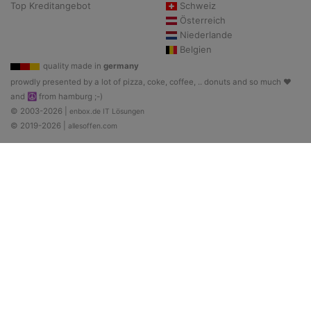
Top Kreditangebot
Schweiz
Österreich
Niederlande
Belgien
quality made in
germany
prowdly presented by a lot of pizza, coke, coffee, .. donuts and so much ♥
and ☮ from hamburg ;-)
© 2003-2026 |
enbox.de IT Lösungen
© 2019-2026 |
allesoffen.com