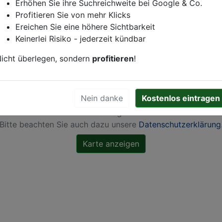
n
Erhöhen Sie ihre Suchreichweite bei Google & Co.
Profitieren Sie von mehr Klicks
Ereichen Sie eine höhere Sichtbarkeit
Keinerlei Risiko - jederzeit kündbar
icht überlegen, sondern
profitieren
!
ch Aktivierung dieser Karte werden von Google Maps Coo
Nein danke
Kostenlos eintragen
gesetzt, Ihre
IP-Adresse gespeichert
und Daten in die US
übertragen.
Bitte beachten Sie auch dazu unsere
Datenschutzerklärung