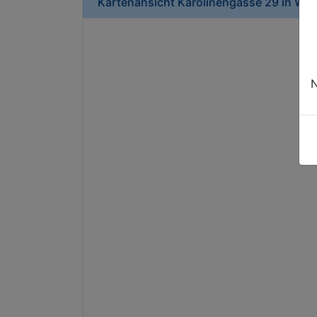
Kartenansicht
Karolinengasse 29
in
Wie
N
Dur