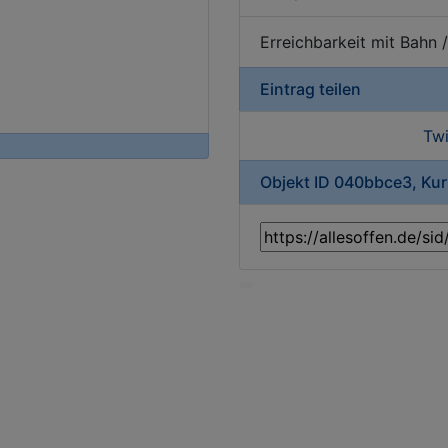
Erreichbarkeit mit Bahn 
Eintrag teilen
Twi
Objekt ID 040bbce3, Ku