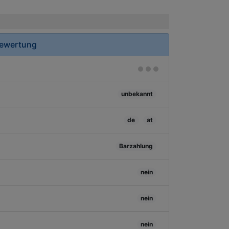
Bewertung
unbekannt
de
at
Barzahlung
nein
nein
nein