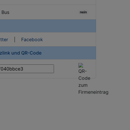
/ Bus
nein
tter
|
Facebook
rzlink und QR-Code