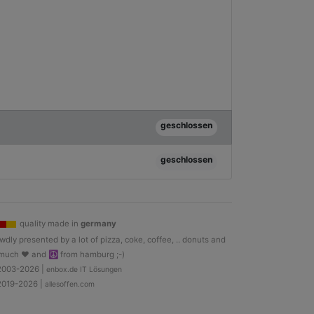
geschlossen
geschlossen
quality made in
germany
wdly presented by a lot of pizza, coke, coffee, .. donuts and
much ♥ and ☮ from hamburg ;-)
2003-2026 |
enbox.de IT Lösungen
2019-2026 |
allesoffen.com