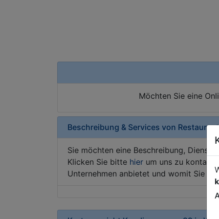
Möchten Sie eine Onl
Beschreibung & Services von
Restaurant
Sie möchten eine Beschreibung, Dienstle
Klicken Sie bitte
hier
um uns zu kontaktie
W
Unternehmen anbietet und womit Sie sic
k
A