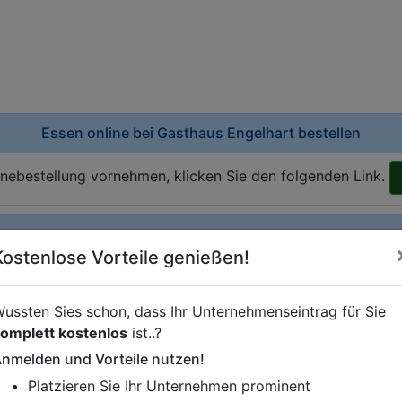
Essen online bei
Gasthaus Engelhart bestellen
inebestellung vornehmen, klicken Sie den folgenden Link.
Kostenlose Vorteile genießen!
istung oder andere relevante Informationen hinzufügen?
ren. Gerne erweitern wir Ihren Firmeneintrag um Sonderang
ussten Sies schon, dass Ihr Unternehmenseintrag für Sie
h von Ihren Wettbewerbern abheben.
omplett kostenlos
ist..?
nmelden und Vorteile nutzen!
Platzieren Sie Ihr Unternehmen prominent