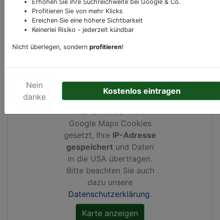
Erhöhen Sie ihre Suchreichweite bei Google & Co.
Profitieren Sie von mehr Klicks
Ereichen Sie eine höhere Sichtbarkeit
Keinerlei Risiko - jederzeit kündbar
Kartenansicht
Stiftgasse 4
in
Wien
Nicht überlegen, sondern
profitieren
!
Nein
Kostenlos eintragen
danke
Durch Aktivierung dieser
Karte werden von
Google Maps Cookies
gesetzt, Ihre
IP-Adresse
gespeichert
und Daten
in die USA übertragen.
Bitte beachten Sie auch
dazu unsere
Datenschutzerklärung
.