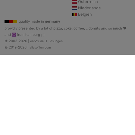
Österreich
Niederlande
Belgien
quality made in
germany
prowdly presented by a lot of pizza, coke, coffee, .. donuts and so much ♥
and ☮ from hamburg ;-)
© 2003-2026 |
enbox.de IT Lösungen
© 2019-2026 |
allesoffen.com