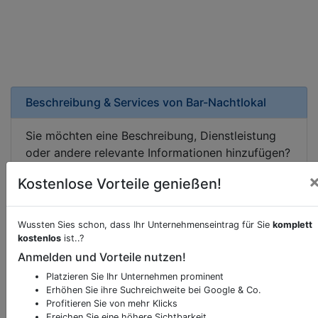
Beschreibung & Services von
Bar-Nachtlokal
Sie möchten eine Beschreibung, Dienstleistung
oder andere relevante Informationen hinzufügen?
Klicken Sie bitte
hier
um uns zu kontaktieren.
Kostenlose Vorteile genießen!
Gerne erweitern wir Ihren Firmeneintrag um
Sonderangebote odere besondere Services, die
Ihr Unternehmen anbietet und womit Sie sich von
Wussten Sies schon, dass Ihr Unternehmenseintrag für Sie
komplett
Ihren Wettbewerbern abheben.
kostenlos
ist..?
Anmelden und Vorteile nutzen!
Platzieren Sie Ihr Unternehmen prominent
Erhöhen Sie ihre Suchreichweite bei Google & Co.
Profitieren Sie von mehr Klicks
Kartenansicht
Lainzer Straße 49-51
in
Wien
Ereichen Sie eine höhere Sichtbarkeit