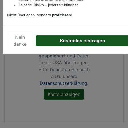
Keinerlei Risiko - jederzeit kündbar
Nicht überlegen, sondern
profitieren
!
Durch Aktivierung dieser
Karte werden von
Nein
Kostenlos eintragen
Google Maps Cookies
danke
gesetzt, Ihre
IP-Adresse
gespeichert
und Daten
in die USA übertragen.
Bitte beachten Sie auch
dazu unsere
Datenschutzerklärung
.