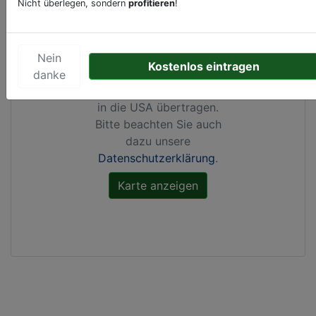
Nicht überlegen, sondern
profitieren
!
Durch Aktivierung dieser
Karte werden von
Google Maps Cookies
Nein
Kostenlos eintragen
gesetzt, Ihre
IP-Adresse
danke
gespeichert
und Daten
in die USA übertragen.
Bitte beachten Sie auch
dazu unsere
Datenschutzerklärung
.