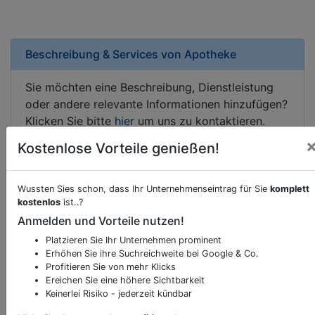
Beschreibung & Services von
Apotheke
Sie möchten eine Beschreibung, Dienstleistung
oder andere relevante Informationen hinzufügen?
Klicken Sie bitte
hier
um uns zu kontaktieren.
Gerne erweitern wir Ihren Firmeneintrag um
Kostenlose Vorteile genießen!
Sonderangebote odere besondere Services, die
Ihr Unternehmen anbietet und womit Sie sich von
Ihren Wettbewerbern abheben.
Wussten Sies schon, dass Ihr Unternehmenseintrag für Sie
komplett
kostenlos
ist..?
Anmelden und Vorteile nutzen!
Platzieren Sie Ihr Unternehmen prominent
Erhöhen Sie ihre Suchreichweite bei Google & Co.
Kartenansicht
Lerchenfelder Straße 122
in
Wien
Profitieren Sie von mehr Klicks
Ereichen Sie eine höhere Sichtbarkeit
Keinerlei Risiko - jederzeit kündbar