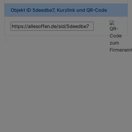
Objekt ID 5deedbe7, Kurzlink und QR-Code