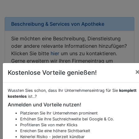
Beschreibung & Services von
Apotheke
Sie möchten eine Beschreibung, Dienstleistung
oder andere relevante Informationen hinzufügen?
Klicken Sie bitte
hier
um uns zu kontaktieren.
Gerne erweitern wir Ihren Firmeneintrag um
Sonderangebote odere besondere Services, die
Kostenlose Vorteile genießen!
Ihr Unternehmen anbietet und womit Sie sich von
Ihren Wettbewerbern abheben.
Wussten Sies schon, dass Ihr Unternehmenseintrag für Sie
komplett
kostenlos
ist..?
Anmelden und Vorteile nutzen!
Kartenansicht
Laxenburger Straße 123-125
in
Platzieren Sie Ihr Unternehmen prominent
Wien
Erhöhen Sie ihre Suchreichweite bei Google & Co.
Profitieren Sie von mehr Klicks
Ereichen Sie eine höhere Sichtbarkeit
Keinerlei Risiko - jederzeit kündbar