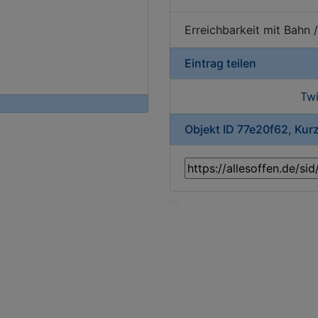
Erreichbarkeit mit Bahn 
Eintrag teilen
Twi
Objekt ID 77e20f62, Kur