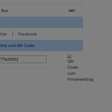
/ Bus
nein
tter
|
Facebook
zlink und QR-Code