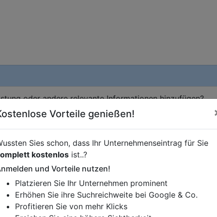
istung oder andere relevante Informationen hinzufügen?
ren. Gerne erweitern wir Ihren Firmeneintrag um Sonderang
Kostenlose Vorteile genießen!
h von Ihren Wettbewerbern abheben.
ussten Sies schon, dass Ihr Unternehmenseintrag für Sie
omplett kostenlos
ist..?
nmelden und Vorteile nutzen!
Platzieren Sie Ihr Unternehmen prominent
Erhöhen Sie ihre Suchreichweite bei Google & Co.
Profitieren Sie von mehr Klicks