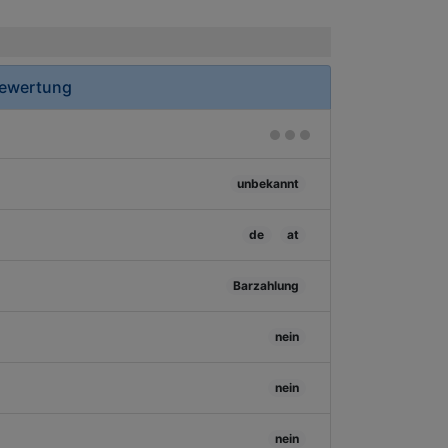
Bewertung
unbekannt
de
at
Barzahlung
nein
nein
nein