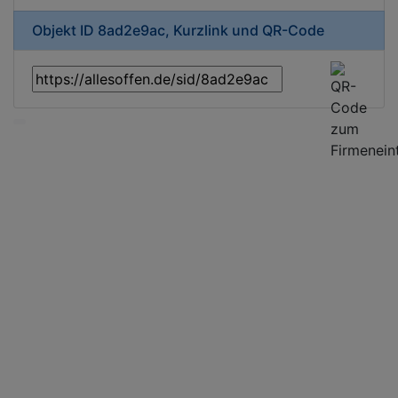
Objekt ID 8ad2e9ac, Kurzlink und QR-Code