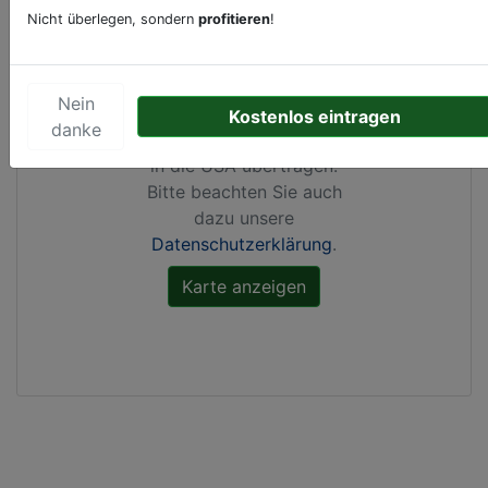
Nicht überlegen, sondern
profitieren
!
Durch Aktivierung dieser
Karte werden von
Google Maps Cookies
Nein
gesetzt, Ihre
IP-Adresse
Kostenlos eintragen
danke
gespeichert
und Daten
in die USA übertragen.
Bitte beachten Sie auch
dazu unsere
Datenschutzerklärung
.