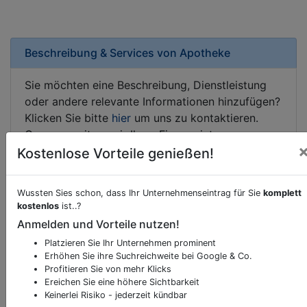
Beschreibung & Services von
Apotheke
Sie möchten eine Beschreibung, Dienstleistung
oder andere relevante Informationen hinzufügen?
Klicken Sie bitte
hier
um uns zu kontaktieren.
Gerne erweitern wir Ihren Firmeneintrag um
Sonderangebote odere besondere Services, die
Kostenlose Vorteile genießen!
Ihr Unternehmen anbietet und womit Sie sich von
Ihren Wettbewerbern abheben.
Wussten Sies schon, dass Ihr Unternehmenseintrag für Sie
komplett
kostenlos
ist..?
Anmelden und Vorteile nutzen!
Platzieren Sie Ihr Unternehmen prominent
Kartenansicht
Speisinger Straße 260
in
Wien
Erhöhen Sie ihre Suchreichweite bei Google & Co.
Profitieren Sie von mehr Klicks
Ereichen Sie eine höhere Sichtbarkeit
Keinerlei Risiko - jederzeit kündbar