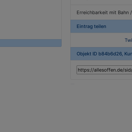
Erreichbarkeit mit Bahn 
Eintrag teilen
Twi
Objekt ID b84b6d26, Ku