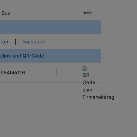
/ Bus
nein
tter
|
Facebook
rzlink und QR-Code