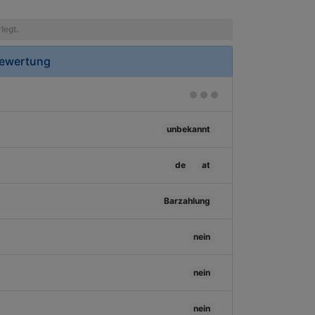
Bewertung
unbekannt
de
at
Barzahlung
nein
nein
nein