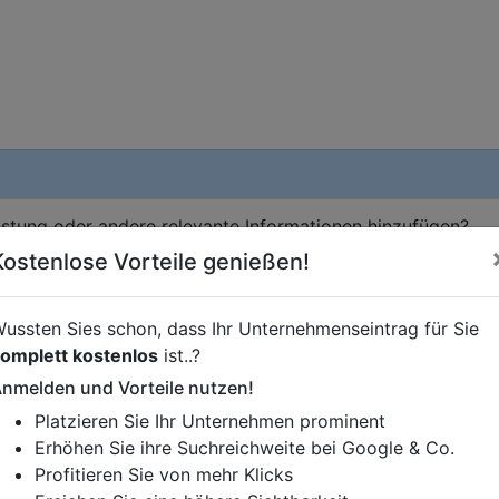
istung oder andere relevante Informationen hinzufügen?
ren. Gerne erweitern wir Ihren Firmeneintrag um Sonderang
Kostenlose Vorteile genießen!
h von Ihren Wettbewerbern abheben.
ussten Sies schon, dass Ihr Unternehmenseintrag für Sie
omplett kostenlos
ist..?
nmelden und Vorteile nutzen!
Platzieren Sie Ihr Unternehmen prominent
Erhöhen Sie ihre Suchreichweite bei Google & Co.
Profitieren Sie von mehr Klicks