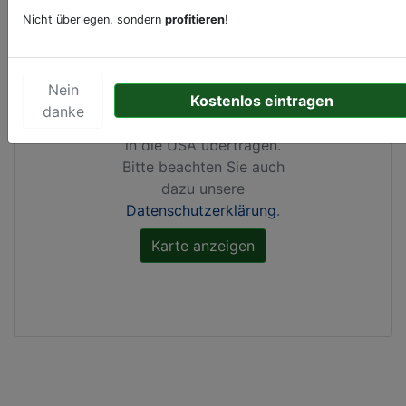
Nicht überlegen, sondern
profitieren
!
Durch Aktivierung dieser
Karte werden von
Google Maps Cookies
Nein
Kostenlos eintragen
gesetzt, Ihre
IP-Adresse
danke
gespeichert
und Daten
in die USA übertragen.
Bitte beachten Sie auch
dazu unsere
Datenschutzerklärung
.