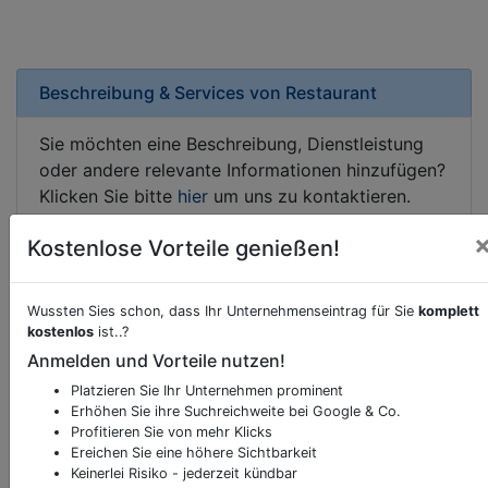
Beschreibung & Services von
Restaurant
Sie möchten eine Beschreibung, Dienstleistung
oder andere relevante Informationen hinzufügen?
Klicken Sie bitte
hier
um uns zu kontaktieren.
Gerne erweitern wir Ihren Firmeneintrag um
Kostenlose Vorteile genießen!
Sonderangebote odere besondere Services, die
Ihr Unternehmen anbietet und womit Sie sich von
Ihren Wettbewerbern abheben.
Wussten Sies schon, dass Ihr Unternehmenseintrag für Sie
komplett
kostenlos
ist..?
Anmelden und Vorteile nutzen!
Platzieren Sie Ihr Unternehmen prominent
Kartenansicht
Maria-Theresia-Straße 16
in
Wels
Erhöhen Sie ihre Suchreichweite bei Google & Co.
Profitieren Sie von mehr Klicks
Ereichen Sie eine höhere Sichtbarkeit
Keinerlei Risiko - jederzeit kündbar