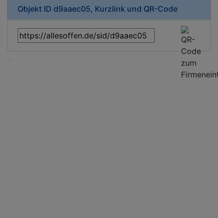
Objekt ID d9aaec05, Kurzlink und QR-Code