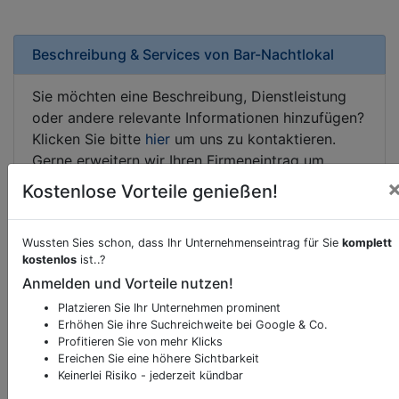
Beschreibung & Services von
Bar-Nachtlokal
Sie möchten eine Beschreibung, Dienstleistung
oder andere relevante Informationen hinzufügen?
Klicken Sie bitte
hier
um uns zu kontaktieren.
Gerne erweitern wir Ihren Firmeneintrag um
Sonderangebote odere besondere Services, die
Kostenlose Vorteile genießen!
Ihr Unternehmen anbietet und womit Sie sich von
Ihren Wettbewerbern abheben.
Wussten Sies schon, dass Ihr Unternehmenseintrag für Sie
komplett
kostenlos
ist..?
Anmelden und Vorteile nutzen!
Kartenansicht
Platzieren Sie Ihr Unternehmen prominent
Pollheimerstraße 5
in
Wels
Erhöhen Sie ihre Suchreichweite bei Google & Co.
Profitieren Sie von mehr Klicks
Ereichen Sie eine höhere Sichtbarkeit
Keinerlei Risiko - jederzeit kündbar