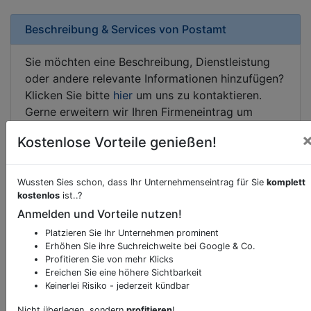
Beschreibung & Services von
Postamt
Sie möchten eine Beschreibung, Dienstleistung
oder andere relevante Informationen hinzufügen?
Klicken Sie bitte
hier
um uns zu kontaktieren.
Gerne erweitern wir Ihren Firmeneintrag um
Sonderangebote odere besondere Services, die
Kostenlose Vorteile genießen!
Ihr Unternehmen anbietet und womit Sie sich von
Ihren Wettbewerbern abheben.
Wussten Sies schon, dass Ihr Unternehmenseintrag für Sie
komplett
kostenlos
ist..?
Anmelden und Vorteile nutzen!
Kartenansicht
Ossiacher Zeile 52a
in
Villach
Platzieren Sie Ihr Unternehmen prominent
Erhöhen Sie ihre Suchreichweite bei Google & Co.
Profitieren Sie von mehr Klicks
Ereichen Sie eine höhere Sichtbarkeit
Keinerlei Risiko - jederzeit kündbar
Durch Aktivierung dieser
Nicht überlegen, sondern
profitieren
!