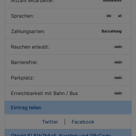
Anzahl Mitarbeiter:
unbekannt
Sprachen:
de
at
Zahlungsarten:
Barzahlung
Rauchen erlaubt:
nein
Barrierefrei:
nein
Parkplatz:
nein
Erreichbarkeit mit Bahn / Bus
nein
Eintrag teilen
Twitter
|
Facebook
Objekt ID 81b7b5a5, Kurzlink und QR-Code