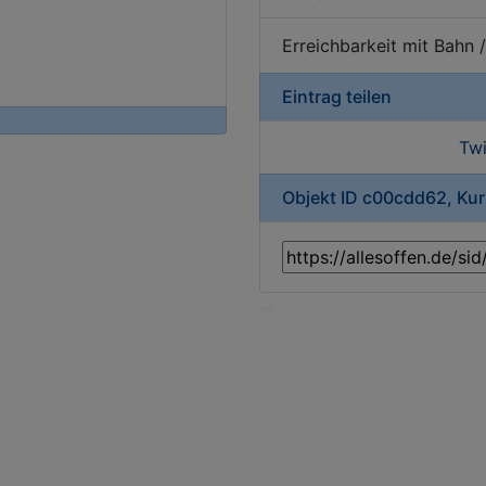
Erreichbarkeit mit Bahn 
Eintrag teilen
Twi
Objekt ID c00cdd62, Ku