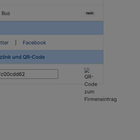
/ Bus
nein
tter
|
Facebook
rzlink und QR-Code