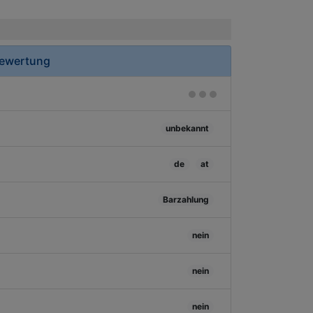
Bewertung
unbekannt
de
at
Barzahlung
nein
nein
nein