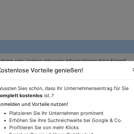
istung oder andere relevante Informationen hinzufügen?
ren. Gerne erweitern wir Ihren Firmeneintrag um Sonderang
Kostenlose Vorteile genießen!
h von Ihren Wettbewerbern abheben.
ussten Sies schon, dass Ihr Unternehmenseintrag für Sie
omplett kostenlos
ist..?
nmelden und Vorteile nutzen!
Platzieren Sie Ihr Unternehmen prominent
Erhöhen Sie ihre Suchreichweite bei Google & Co.
Profitieren Sie von mehr Klicks