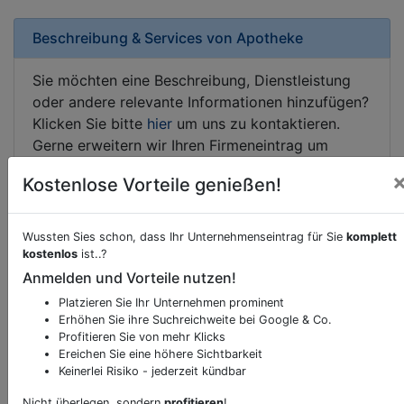
Beschreibung & Services von
Apotheke
Sie möchten eine Beschreibung, Dienstleistung
oder andere relevante Informationen hinzufügen?
Klicken Sie bitte
hier
um uns zu kontaktieren.
Gerne erweitern wir Ihren Firmeneintrag um
Sonderangebote odere besondere Services, die
Kostenlose Vorteile genießen!
Ihr Unternehmen anbietet und womit Sie sich von
Ihren Wettbewerbern abheben.
Wussten Sies schon, dass Ihr Unternehmenseintrag für Sie
komplett
kostenlos
ist..?
Anmelden und Vorteile nutzen!
Kartenansicht
Arbeiterstraße 11
in
Steyr
Platzieren Sie Ihr Unternehmen prominent
Erhöhen Sie ihre Suchreichweite bei Google & Co.
Profitieren Sie von mehr Klicks
Ereichen Sie eine höhere Sichtbarkeit
Keinerlei Risiko - jederzeit kündbar
Durch Aktivierung dieser
Nicht überlegen, sondern
profitieren
!