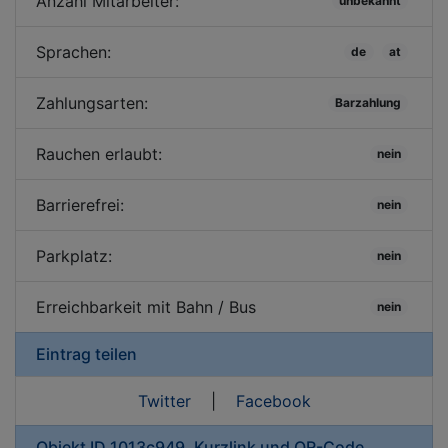
Anzahl Mitarbeiter:
unbekannt
Sprachen:
de
at
Zahlungsarten:
Barzahlung
Rauchen erlaubt:
nein
Barrierefrei:
nein
Parkplatz:
nein
Erreichbarkeit mit Bahn / Bus
nein
Eintrag teilen
Twitter
|
Facebook
Objekt ID 1013c949, Kurzlink und QR-Code