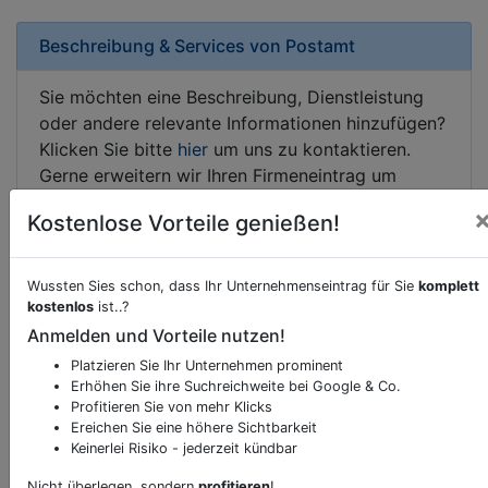
Beschreibung & Services von
Postamt
Sie möchten eine Beschreibung, Dienstleistung
oder andere relevante Informationen hinzufügen?
Klicken Sie bitte
hier
um uns zu kontaktieren.
Gerne erweitern wir Ihren Firmeneintrag um
Sonderangebote odere besondere Services, die
Kostenlose Vorteile genießen!
Ihr Unternehmen anbietet und womit Sie sich von
Ihren Wettbewerbern abheben.
Wussten Sies schon, dass Ihr Unternehmenseintrag für Sie
komplett
kostenlos
ist..?
Anmelden und Vorteile nutzen!
Kartenansicht
Bahnhofplatz 1a
in
St. Pölten
Platzieren Sie Ihr Unternehmen prominent
Erhöhen Sie ihre Suchreichweite bei Google & Co.
Profitieren Sie von mehr Klicks
Ereichen Sie eine höhere Sichtbarkeit
Keinerlei Risiko - jederzeit kündbar
Durch Aktivierung dieser
Nicht überlegen, sondern
profitieren
!