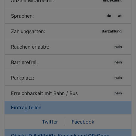
Anzahl Mitarbeiter:
unbekannt
Sprachen:
de
at
Zahlungsarten:
Barzahlung
Rauchen erlaubt:
nein
Barrierefrei:
nein
Parkplatz:
nein
Erreichbarkeit mit Bahn / Bus
nein
Eintrag teilen
Twitter
|
Facebook
Objekt ID 8a9fbf6b, Kurzlink und QR-Code