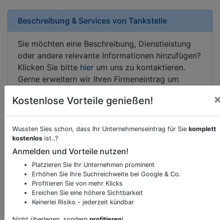
Beschreibung & Services von
Tankstelle
Sie möchten eine Beschreibung, Dienstleistung
oder andere relevante Informationen hinzufügen?
Klicken Sie bitte
hier
um uns zu kontaktieren.
Gerne erweitern wir Ihren Firmeneintrag um
Sonderangebote odere besondere Services, die
Kostenlose Vorteile genießen!
Ihr Unternehmen anbietet und womit Sie sich von
Ihren Wettbewerbern abheben.
Wussten Sies schon, dass Ihr Unternehmenseintrag für Sie
komplett
kostenlos
ist..?
Anmelden und Vorteile nutzen!
Kartenansicht
Dorfstraße 148
in
Sölden
Platzieren Sie Ihr Unternehmen prominent
Erhöhen Sie ihre Suchreichweite bei Google & Co.
Profitieren Sie von mehr Klicks
Ereichen Sie eine höhere Sichtbarkeit
Keinerlei Risiko - jederzeit kündbar
Durch Aktivierung dieser
Nicht überlegen, sondern
profitieren
!