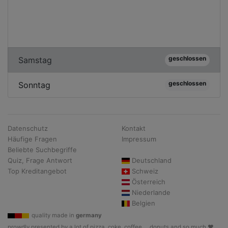
geschlossen
Samstag
geschlossen
Sonntag
Datenschutz
Kontakt
Häufige Fragen
Impressum
Beliebte Suchbegriffe
Quiz, Frage Antwort
Deutschland
Top Kreditangebot
Schweiz
Österreich
Niederlande
Belgien
quality made in
germany
prowdly presented by a lot of pizza, coke, coffee, .. donuts and so much ♥