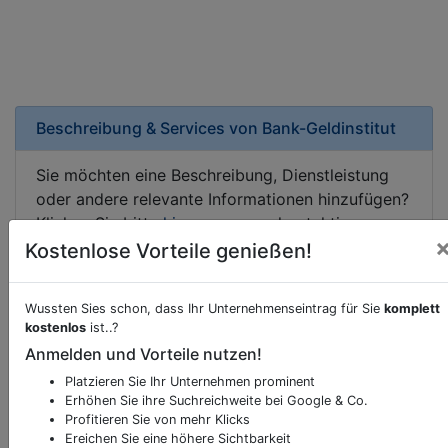
Beschreibung & Services von
Bank-Geldinstitut
Sie möchten eine Beschreibung, Dienstleistung
oder andere relevante Informationen hinzufügen?
Klicken Sie bitte
hier
um uns zu kontaktieren.
Gerne erweitern wir Ihren Firmeneintrag um
Kostenlose Vorteile genießen!
Sonderangebote odere besondere Services, die
Ihr Unternehmen anbietet und womit Sie sich von
Wussten Sies schon, dass Ihr Unternehmenseintrag für Sie
komplett
Ihren Wettbewerbern abheben.
kostenlos
ist..?
Anmelden und Vorteile nutzen!
Platzieren Sie Ihr Unternehmen prominent
Erhöhen Sie ihre Suchreichweite bei Google & Co.
Kartenansicht
Marktplatz 7
in
Scheifling
Profitieren Sie von mehr Klicks
Ereichen Sie eine höhere Sichtbarkeit