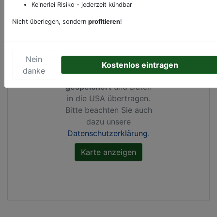
Keinerlei Risiko - jederzeit kündbar
Nicht überlegen, sondern
profitieren
!
Durch Aktivierung dieser
Karte werden von
Nein
Google Maps Cookies
Kostenlos eintragen
danke
gesetzt, Ihre
IP-Adresse
gespeichert
und Daten
in die USA übertragen.
Bitte beachten Sie auch
dazu unsere
Datenschutzerklärung
.