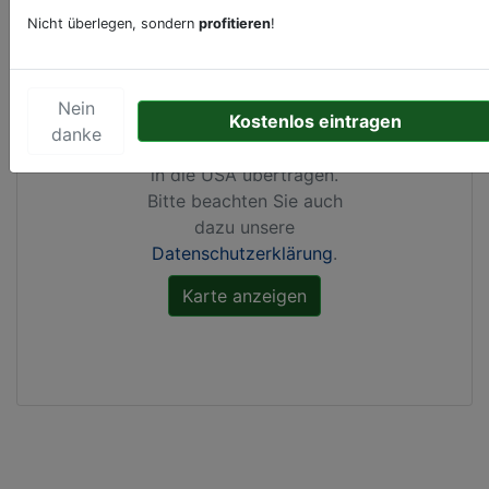
Nicht überlegen, sondern
profitieren
!
Durch Aktivierung dieser
Karte werden von
Google Maps Cookies
Nein
Kostenlos eintragen
gesetzt, Ihre
IP-Adresse
danke
gespeichert
und Daten
in die USA übertragen.
Bitte beachten Sie auch
dazu unsere
Datenschutzerklärung
.