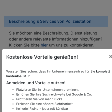
Beschreibung & Services von
Polizeistation
Sie möchten eine Beschreibung, Dienstleistung
oder andere relevante Informationen hinzufügen?
Klicken Sie bitte
hier
um uns zu kontaktieren.
Gerne erweitern wir Ihren Firmeneintrag um
Kostenlose Vorteile genießen!
Sonderangebote odere besondere Services, die
Ihr Unternehmen anbietet und womit Sie sich von
Ihren Wettbewerbern abheben.
Wussten Sies schon, dass Ihr Unternehmenseintrag für Sie
komplett
kostenlos
ist..?
Anmelden und Vorteile nutzen!
Platzieren Sie Ihr Unternehmen prominent
Kartenansicht
Minnesheimstraße 20
in
Salzburg
Erhöhen Sie ihre Suchreichweite bei Google & Co.
Profitieren Sie von mehr Klicks
Ereichen Sie eine höhere Sichtbarkeit
Keinerlei Risiko - jederzeit kündbar