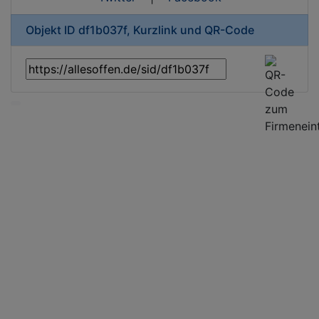
Objekt ID df1b037f, Kurzlink und QR-Code