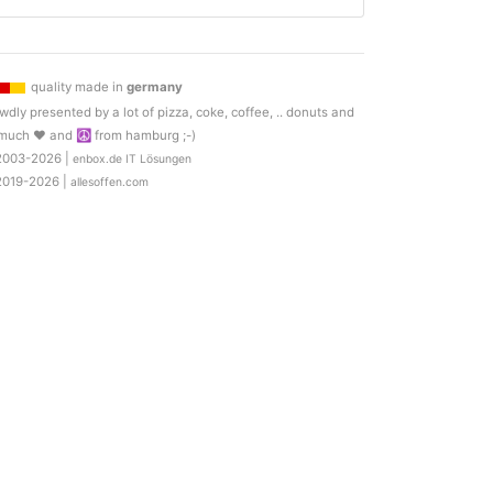
quality made in
germany
wdly presented by a lot of pizza, coke, coffee, .. donuts and
much ♥ and ☮ from hamburg ;-)
2003-2026 |
enbox.de IT Lösungen
2019-2026 |
allesoffen.com