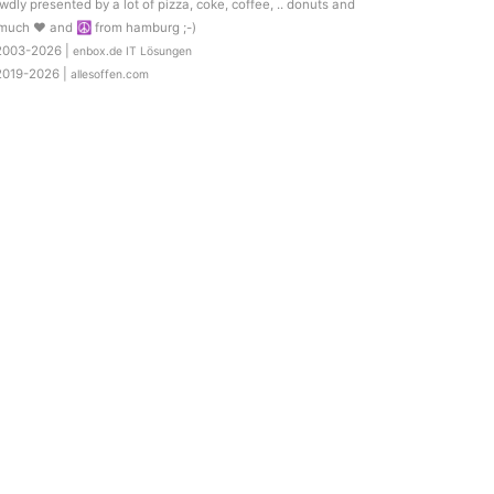
wdly presented by a lot of pizza, coke, coffee, .. donuts and
much ♥ and ☮ from hamburg ;-)
2003-2026 |
enbox.de IT Lösungen
2019-2026 |
allesoffen.com