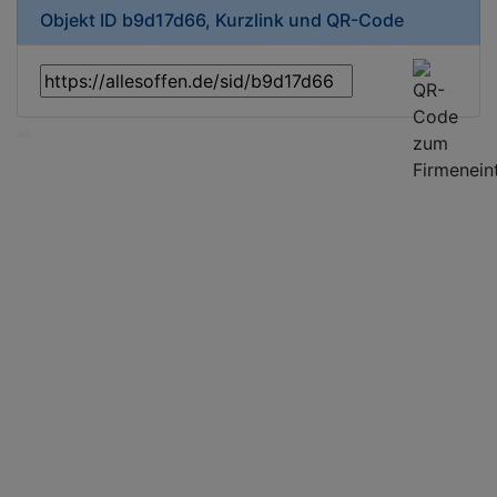
Objekt ID b9d17d66, Kurzlink und QR-Code