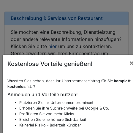
Beschreibung & Services von
Restaurant
Sie möchten eine Beschreibung, Dienstleistung
oder andere relevante Informationen hinzufügen?
Klicken Sie bitte
hier
um uns zu kontaktieren.
Gerne erweitern wir Ihren Firmeneintrag um
Sonderangebote odere besondere Services, die
Kostenlose Vorteile genießen!
Ihr Unternehmen anbietet und womit Sie sich von
Ihren Wettbewerbern abheben.
Wussten Sies schon, dass Ihr Unternehmenseintrag für Sie
komplett
kostenlos
ist..?
Anmelden und Vorteile nutzen!
Kartenansicht
Platzieren Sie Ihr Unternehmen prominent
Schwarzenbergstraße 4
in
Murau
Erhöhen Sie ihre Suchreichweite bei Google & Co.
Profitieren Sie von mehr Klicks
Ereichen Sie eine höhere Sichtbarkeit
Keinerlei Risiko - jederzeit kündbar