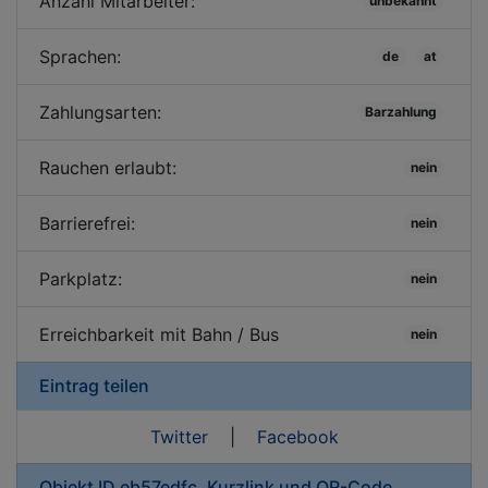
Anzahl Mitarbeiter:
unbekannt
Sprachen:
de
at
Zahlungsarten:
Barzahlung
Rauchen erlaubt:
nein
Barrierefrei:
nein
Parkplatz:
nein
Erreichbarkeit mit Bahn / Bus
nein
Eintrag teilen
Twitter
|
Facebook
Objekt ID eb57edfc, Kurzlink und QR-Code