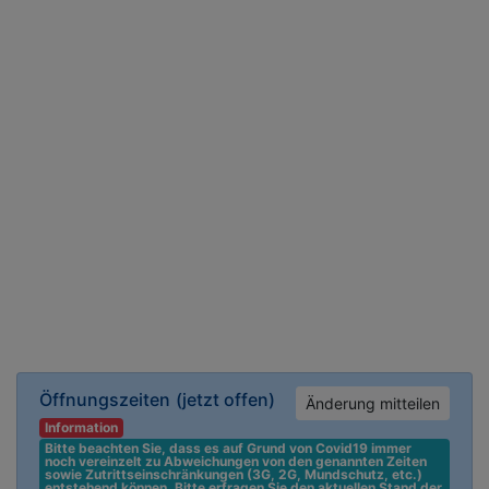
Öffnungszeiten
(jetzt offen)
Änderung mitteilen
Information
Bitte beachten Sie, dass es auf Grund von Covid19 immer 
noch vereinzelt zu Abweichungen von den genannten Zeiten 
sowie Zutrittseinschränkungen (3G, 2G, Mundschutz, etc.) 
entstehend können. Bitte erfragen Sie den aktuellen Stand der 