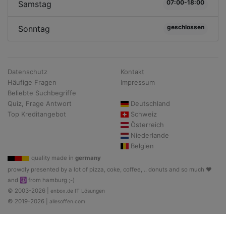
07:00-18:00
Samstag
geschlossen
Sonntag
Datenschutz
Kontakt
Häufige Fragen
Impressum
Beliebte Suchbegriffe
Quiz, Frage Antwort
Deutschland
Top Kreditangebot
Schweiz
Österreich
Niederlande
Belgien
quality made in
germany
prowdly presented by a lot of pizza, coke, coffee, .. donuts and so much ♥
and ☮ from hamburg ;-)
© 2003-2026 |
enbox.de IT Lösungen
© 2019-2026 |
allesoffen.com