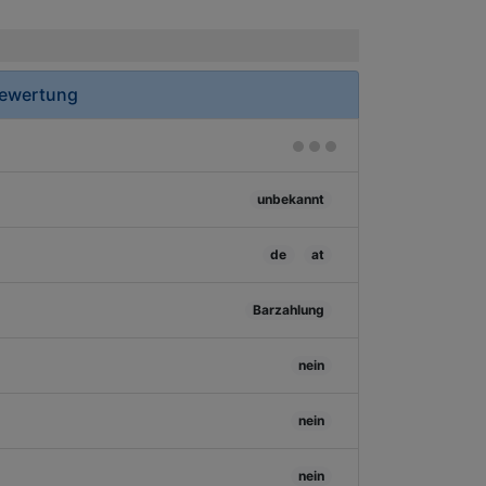
Bewertung
unbekannt
de
at
Barzahlung
nein
nein
nein