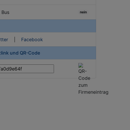
/ Bus
nein
tter
|
Facebook
zlink und QR-Code