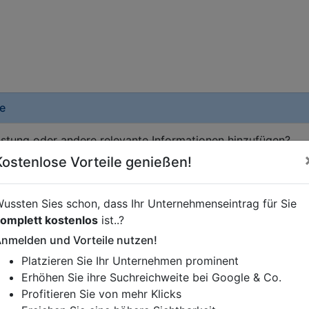
e
istung oder andere relevante Informationen hinzufügen?
ren. Gerne erweitern wir Ihren Firmeneintrag um Sonderang
Kostenlose Vorteile genießen!
h von Ihren Wettbewerbern abheben.
ussten Sies schon, dass Ihr Unternehmenseintrag für Sie
omplett kostenlos
ist..?
Krustetten
nmelden und Vorteile nutzen!
Platzieren Sie Ihr Unternehmen prominent
Erhöhen Sie ihre Suchreichweite bei Google & Co.
Profitieren Sie von mehr Klicks