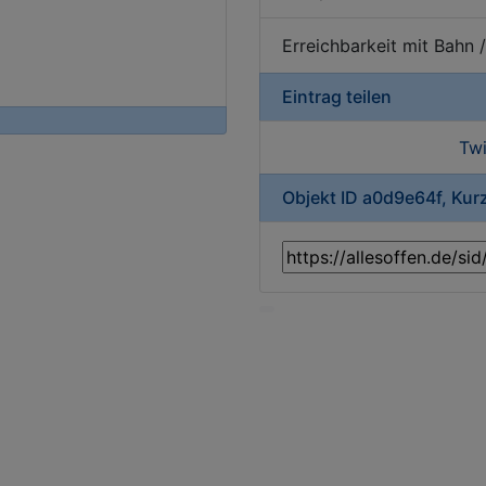
Erreichbarkeit mit Bahn 
Eintrag teilen
Twi
Objekt ID a0d9e64f, Kur