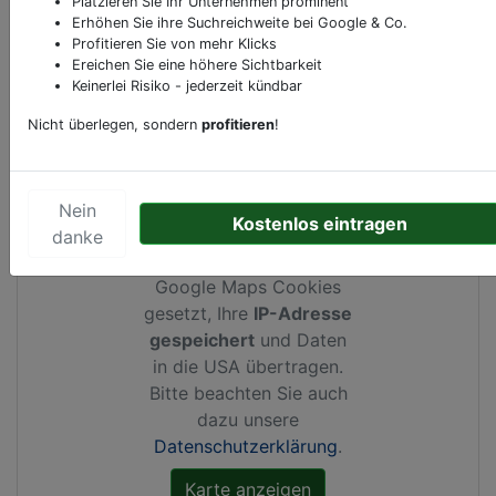
Platzieren Sie Ihr Unternehmen prominent
Erhöhen Sie ihre Suchreichweite bei Google & Co.
Profitieren Sie von mehr Klicks
Ereichen Sie eine höhere Sichtbarkeit
Kartenansicht
Steiner Donaulände 56
in
Krems
Keinerlei Risiko - jederzeit kündbar
an der Donau
Nicht überlegen, sondern
profitieren
!
Nein
Kostenlos eintragen
Durch Aktivierung dieser
danke
Karte werden von
Google Maps Cookies
gesetzt, Ihre
IP-Adresse
gespeichert
und Daten
in die USA übertragen.
Bitte beachten Sie auch
dazu unsere
Datenschutzerklärung
.