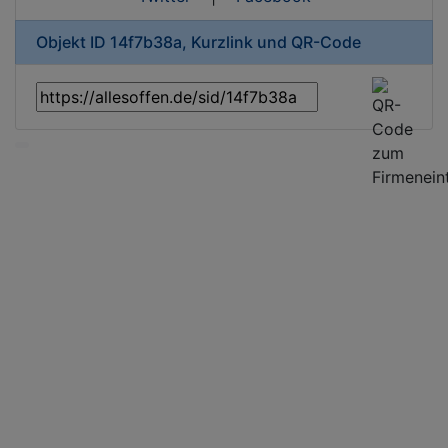
Objekt ID 14f7b38a, Kurzlink und QR-Code