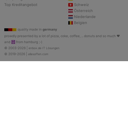
Top Kreditangebot
Schweiz
Österreich
Niederlande
Belgien
quality made in
germany
prowdly presented by a lot of pizza, coke, coffee, .. donuts and so much ♥
and ☮ from hamburg ;-)
© 2003-2026 |
enbox.de IT Lösungen
© 2019-2026 |
allesoffen.com