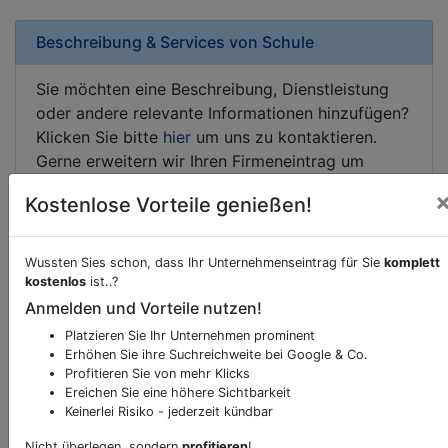
Beschreibung & Services von
Schule
Sie möchten eine Beschreibung, Dienstleistung
oder andere relevante Informationen hinzufügen?
Klicken Sie bitte
hier
um uns zu kontaktieren.
Gerne erweitern wir Ihren Firmeneintrag um
Sonderangebote odere besondere Services, die
Kostenlose Vorteile genießen!
Ihr Unternehmen anbietet und womit Sie sich von
Ihren Wettbewerbern abheben.
Wussten Sies schon, dass Ihr Unternehmenseintrag für Sie
komplett
kostenlos
ist..?
Anmelden und Vorteile nutzen!
Kartenansicht
Fritz-Matzner-Weg 5
in
Kalsdorf
Platzieren Sie Ihr Unternehmen prominent
Erhöhen Sie ihre Suchreichweite bei Google & Co.
Profitieren Sie von mehr Klicks
Ereichen Sie eine höhere Sichtbarkeit
Keinerlei Risiko - jederzeit kündbar
Durch Aktivierung dieser
Nicht überlegen, sondern
profitieren
!