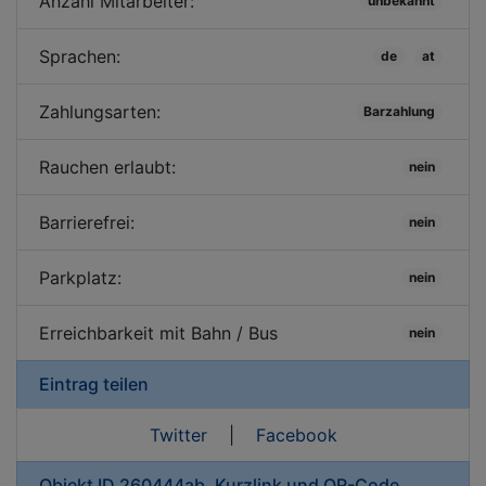
Anzahl Mitarbeiter:
unbekannt
Sprachen:
de
at
Zahlungsarten:
Barzahlung
Rauchen erlaubt:
nein
Barrierefrei:
nein
Parkplatz:
nein
Erreichbarkeit mit Bahn / Bus
nein
Eintrag teilen
Twitter
|
Facebook
Objekt ID 260444ab, Kurzlink und QR-Code