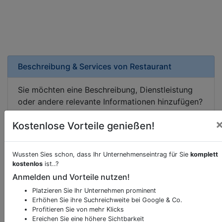
Beschreibung & Services von
Restaurant
Sie möchten eine Beschreibung, Dienstleistung
oder andere relevante Informationen hinzufügen?
Klicken Sie bitte
hier
um uns zu kontaktieren.
Kostenlose Vorteile genießen!
Gerne erweitern wir Ihren Firmeneintrag um
Sonderangebote odere besondere Services, die
Ihr Unternehmen anbietet und womit Sie sich von
Wussten Sies schon, dass Ihr Unternehmenseintrag für Sie
komplett
Ihren Wettbewerbern abheben.
kostenlos
ist..?
Anmelden und Vorteile nutzen!
Platzieren Sie Ihr Unternehmen prominent
Erhöhen Sie ihre Suchreichweite bei Google & Co.
Kartenansicht
Diezlinger Straße 52
in
Hörbranz
Profitieren Sie von mehr Klicks
Ereichen Sie eine höhere Sichtbarkeit