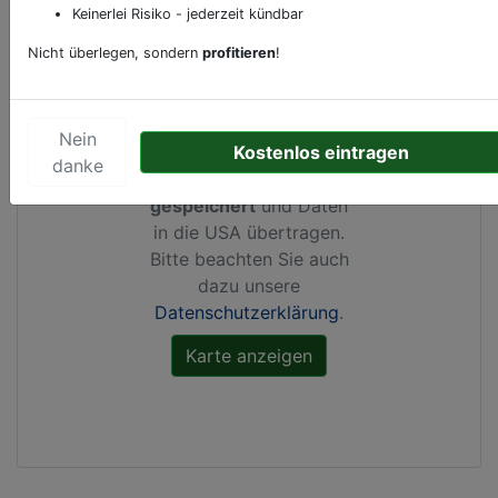
Keinerlei Risiko - jederzeit kündbar
Nicht überlegen, sondern
profitieren
!
Durch Aktivierung dieser
Karte werden von
Nein
Kostenlos eintragen
Google Maps Cookies
danke
gesetzt, Ihre
IP-Adresse
gespeichert
und Daten
in die USA übertragen.
Bitte beachten Sie auch
dazu unsere
Datenschutzerklärung
.