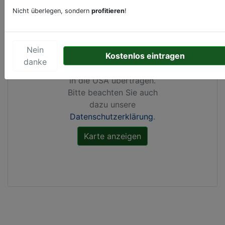
Nicht überlegen, sondern
profitieren
!
Durch Aktivierung dieser
Karte werden von
Google Maps Cookies
Nein
Kostenlos eintragen
gesetzt, Ihre
IP-Adresse
danke
gespeichert
und Daten
in die USA übertragen.
Bitte beachten Sie auch
dazu unsere
Datenschutzerklärung
.