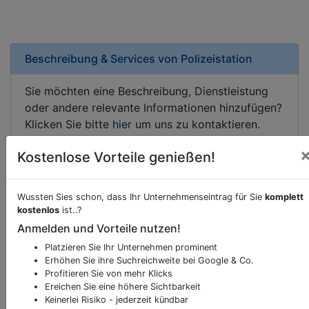
Beschreibung & Services von
Polizeistation
Sie möchten eine Beschreibung, Dienstleistung
oder andere relevante Informationen hinzufügen?
Klicken Sie bitte
hier
um uns zu kontaktieren.
Gerne erweitern wir Ihren Firmeneintrag um
Kostenlose Vorteile genießen!
Sonderangebote odere besondere Services, die
Ihr Unternehmen anbietet und womit Sie sich von
Ihren Wettbewerbern abheben.
Wussten Sies schon, dass Ihr Unternehmenseintrag für Sie
komplett
kostenlos
ist..?
Anmelden und Vorteile nutzen!
Platzieren Sie Ihr Unternehmen prominent
Kartenansicht
Lindauer Straße 44
in
Hörbranz
Erhöhen Sie ihre Suchreichweite bei Google & Co.
Profitieren Sie von mehr Klicks
Ereichen Sie eine höhere Sichtbarkeit
Keinerlei Risiko - jederzeit kündbar