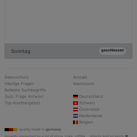
geschlossen
Sonntag
Datenschutz
Kontakt
Häufige Fragen
Impressum
Beliebte Suchbegriffe
Quiz, Frage Antwort
Deutschland
Top Kreditangebot
Schweiz
Österreich
Niederlande
Belgien
quality made in
germany
prowdly presented by a lot of pizza, coke, coffee, .. donuts and so much ♥