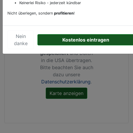
Keinerlei Risiko - jederzeit kündbar
Nicht überlegen, sondern
profitieren
!
Durch Aktivierung dieser
Karte werden von
Nein
Google Maps Cookies
Kostenlos eintragen
danke
gesetzt, Ihre
IP-Adresse
gespeichert
und Daten
in die USA übertragen.
Bitte beachten Sie auch
dazu unsere
Datenschutzerklärung
.