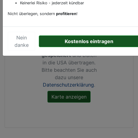
Keinerlei Risiko - jederzeit kündbar
Nicht überlegen, sondern
profitieren
!
Durch Aktivierung dieser
Karte werden von
Nein
Google Maps Cookies
Kostenlos eintragen
danke
gesetzt, Ihre
IP-Adresse
gespeichert
und Daten
in die USA übertragen.
Bitte beachten Sie auch
dazu unsere
Datenschutzerklärung
.