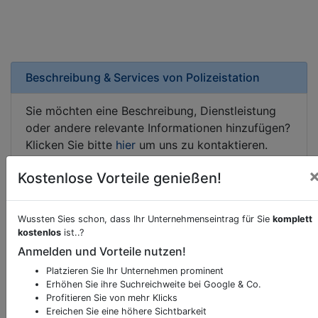
Beschreibung & Services von
Polizeistation
Sie möchten eine Beschreibung, Dienstleistung
oder andere relevante Informationen hinzufügen?
Klicken Sie bitte
hier
um uns zu kontaktieren.
Gerne erweitern wir Ihren Firmeneintrag um
Kostenlose Vorteile genießen!
Sonderangebote odere besondere Services, die
Ihr Unternehmen anbietet und womit Sie sich von
Ihren Wettbewerbern abheben.
Wussten Sies schon, dass Ihr Unternehmenseintrag für Sie
komplett
kostenlos
ist..?
Anmelden und Vorteile nutzen!
Platzieren Sie Ihr Unternehmen prominent
Kartenansicht
Rosalienweg 34
in
Erhöhen Sie ihre Suchreichweite bei Google & Co.
Gumpoldskirchen
Profitieren Sie von mehr Klicks
Ereichen Sie eine höhere Sichtbarkeit