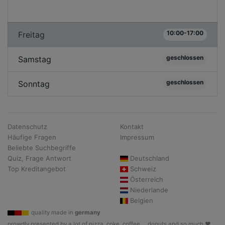
10:00-17:00
Freitag
geschlossen
Samstag
geschlossen
Sonntag
Datenschutz
Kontakt
Häufige Fragen
Impressum
Beliebte Suchbegriffe
Quiz, Frage Antwort
Deutschland
Top Kreditangebot
Schweiz
Österreich
Niederlande
Belgien
quality made in
germany
prowdly presented by a lot of pizza, coke, coffee, .. donuts and so much ♥