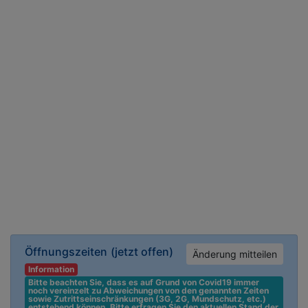
Öffnungszeiten
(jetzt offen)
Änderung mitteilen
Information
Bitte beachten Sie, dass es auf Grund von Covid19 immer 
noch vereinzelt zu Abweichungen von den genannten Zeiten 
sowie Zutrittseinschränkungen (3G, 2G, Mundschutz, etc.) 
entstehend können. Bitte erfragen Sie den aktuellen Stand der 