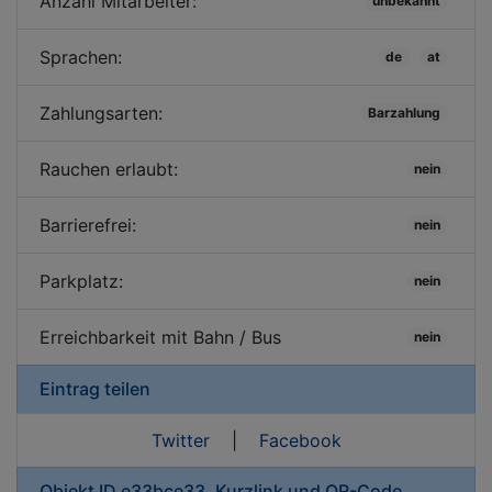
Anzahl Mitarbeiter:
unbekannt
Sprachen:
de
at
Zahlungsarten:
Barzahlung
Rauchen erlaubt:
nein
Barrierefrei:
nein
Parkplatz:
nein
Erreichbarkeit mit Bahn / Bus
nein
Eintrag teilen
Twitter
|
Facebook
Objekt ID e33bce33, Kurzlink und QR-Code