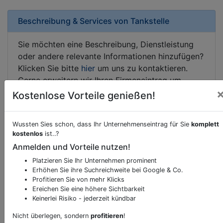
Beschreibung & Services von
Tankstelle
Sie möchten eine Beschreibung, Dienstleistung
oder andere relevante Informationen hinzufügen?
Klicken Sie bitte
hier
um uns zu kontaktieren.
Gerne erweitern wir Ihren Firmeneintrag um
Sonderangebote odere besondere Services, die
Kostenlose Vorteile genießen!
Ihr Unternehmen anbietet und womit Sie sich von
Ihren Wettbewerbern abheben.
Wussten Sies schon, dass Ihr Unternehmenseintrag für Sie
komplett
kostenlos
ist..?
Anmelden und Vorteile nutzen!
Platzieren Sie Ihr Unternehmen prominent
Kartenansicht
Weinzöttlstraße 7-15
in
Graz
Erhöhen Sie ihre Suchreichweite bei Google & Co.
Profitieren Sie von mehr Klicks
Ereichen Sie eine höhere Sichtbarkeit
Keinerlei Risiko - jederzeit kündbar
Nicht überlegen, sondern
profitieren
!
Durch Aktivierung dieser