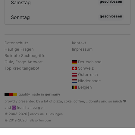
geschlossen
Samstag
geschlossen
Sonntag
Datenschutz
Kontakt
Häufige Fragen
Impressum
Beliebte Suchbegriffe
Quiz, Frage Antwort
Deutschland
Top Kreditangebot
Schweiz
Österreich
Niederlande
Belgien
quality made in
germany
prowdly presented by a lot of pizza, coke, coffee, .. donuts and so much ♥
and ☮ from hamburg ;-)
© 2003-2026 |
enbox.de IT Lösungen
© 2019-2026 |
allesoffen.com