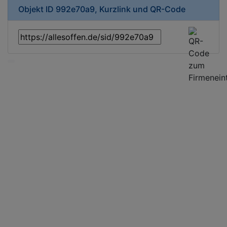
Objekt ID 992e70a9, Kurzlink und QR-Code