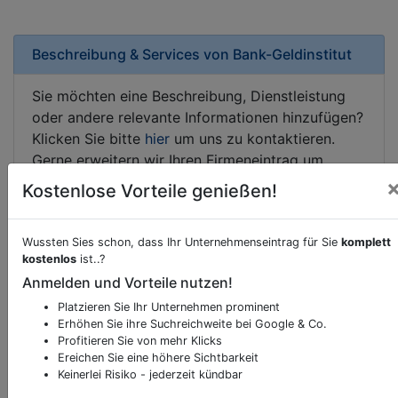
Beschreibung & Services von
Bank-Geldinstitut
Sie möchten eine Beschreibung, Dienstleistung
oder andere relevante Informationen hinzufügen?
Klicken Sie bitte
hier
um uns zu kontaktieren.
Gerne erweitern wir Ihren Firmeneintrag um
Sonderangebote odere besondere Services, die
Kostenlose Vorteile genießen!
Ihr Unternehmen anbietet und womit Sie sich von
Ihren Wettbewerbern abheben.
Wussten Sies schon, dass Ihr Unternehmenseintrag für Sie
komplett
kostenlos
ist..?
Anmelden und Vorteile nutzen!
Kartenansicht
Platzieren Sie Ihr Unternehmen prominent
Jakominiplatz 12
in
Graz
Erhöhen Sie ihre Suchreichweite bei Google & Co.
Profitieren Sie von mehr Klicks
Ereichen Sie eine höhere Sichtbarkeit
Keinerlei Risiko - jederzeit kündbar