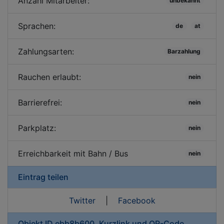
Anzahl Mitarbeiter:
unbekannt
Sprachen:
de
at
Zahlungsarten:
Barzahlung
Rauchen erlaubt:
nein
Barrierefrei:
nein
Parkplatz:
nein
Erreichbarkeit mit Bahn / Bus
nein
Eintrag teilen
Twitter
|
Facebook
Objekt ID ebb8b600, Kurzlink und QR-Code