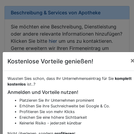
Beschreibung & Services von
Apotheke
Sie möchten eine Beschreibung, Dienstleistung
oder andere relevante Informationen hinzufügen?
Klicken Sie bitte
hier
um uns zu kontaktieren.
Gerne erweitern wir Ihren Firmeneintrag um
Sonderangebote odere besondere Services, die
Kostenlose Vorteile genießen!
Ihr Unternehmen anbietet und womit Sie sich von
Ihren Wettbewerbern abheben.
Wussten Sies schon, dass Ihr Unternehmenseintrag für Sie
komplett
kostenlos
ist..?
Anmelden und Vorteile nutzen!
Kartenansicht
Griesplatz 26
in
Graz
Platzieren Sie Ihr Unternehmen prominent
Erhöhen Sie ihre Suchreichweite bei Google & Co.
Profitieren Sie von mehr Klicks
Ereichen Sie eine höhere Sichtbarkeit
Keinerlei Risiko - jederzeit kündbar
Durch Aktivierung dieser
Nicht überlegen, sondern
profitieren
!