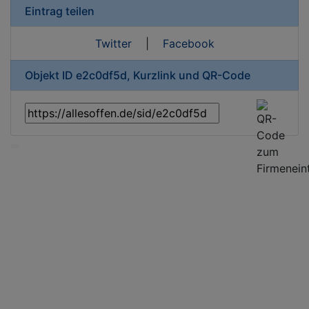
Eintrag teilen
Twitter
|
Facebook
Objekt ID e2c0df5d, Kurzlink und QR-Code