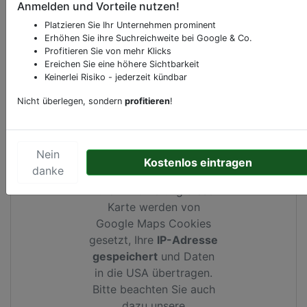
Anmelden und Vorteile nutzen!
Sonderangebote odere besondere Services, die
Platzieren Sie Ihr Unternehmen prominent
Ihr Unternehmen anbietet und womit Sie sich von
Erhöhen Sie ihre Suchreichweite bei Google & Co.
Ihren Wettbewerbern abheben.
Profitieren Sie von mehr Klicks
Ereichen Sie eine höhere Sichtbarkeit
Keinerlei Risiko - jederzeit kündbar
Nicht überlegen, sondern
profitieren
!
Kartenansicht
Marktgasse 35
in
Gols
Nein
Kostenlos eintragen
danke
Durch Aktivierung dieser
Karte werden von
Google Maps Cookies
gesetzt, Ihre
IP-Adresse
gespeichert
und Daten
in die USA übertragen.
Bitte beachten Sie auch
dazu unsere