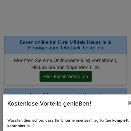
Essen online bei
(Drei Mädels Haus)Helis
Heuriger zum Rebstöckl bestellen
Möchten Sie eine Onlinebestellung vornehmen,
klicken Sie den folgenden Link.
Hier Essen bestellen
Beschreibung & Services von
Restaurant
Kostenlose Vorteile genießen!
Sie möchten eine Beschreibung, Dienstleistung
oder andere relevante Informationen hinzufügen?
Wussten Sies schon, dass Ihr Unternehmenseintrag für Sie
komplett
Klicken Sie bitte
hier
um uns zu kontaktieren.
kostenlos
ist..?
Gerne erweitern wir Ihren Firmeneintrag um