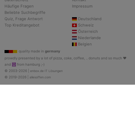
Häufige Fragen
Impressum
Beliebte Suchbegriffe
Quiz, Frage Antwort
Deutschland
Top Kreditangebot
Schweiz
Österreich
Niederlande
Belgien
quality made in
germany
prowdly presented by a lot of pizza, coke, coffee, .. donuts and so much ♥
and ☮ from hamburg ;-)
© 2003-2026 |
enbox.de IT Lösungen
© 2019-2026 |
allesoffen.com