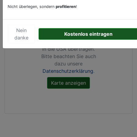
Nicht überlegen, sondern
profitieren
!
Durch Aktivierung dieser
Karte werden von
Google Maps Cookies
Nein
Kostenlos eintragen
gesetzt, Ihre
IP-Adresse
danke
gespeichert
und Daten
in die USA übertragen.
Bitte beachten Sie auch
dazu unsere
Datenschutzerklärung
.