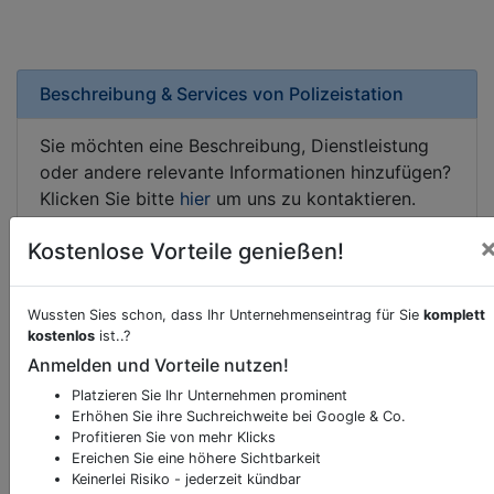
Beschreibung & Services von
Polizeistation
Sie möchten eine Beschreibung, Dienstleistung
oder andere relevante Informationen hinzufügen?
Klicken Sie bitte
hier
um uns zu kontaktieren.
Gerne erweitern wir Ihren Firmeneintrag um
Kostenlose Vorteile genießen!
Sonderangebote odere besondere Services, die
Ihr Unternehmen anbietet und womit Sie sich von
Ihren Wettbewerbern abheben.
Wussten Sies schon, dass Ihr Unternehmenseintrag für Sie
komplett
kostenlos
ist..?
Anmelden und Vorteile nutzen!
Platzieren Sie Ihr Unternehmen prominent
Kartenansicht
Untere Hauptstraße 10
in
Gols
Erhöhen Sie ihre Suchreichweite bei Google & Co.
Profitieren Sie von mehr Klicks
Ereichen Sie eine höhere Sichtbarkeit
Keinerlei Risiko - jederzeit kündbar