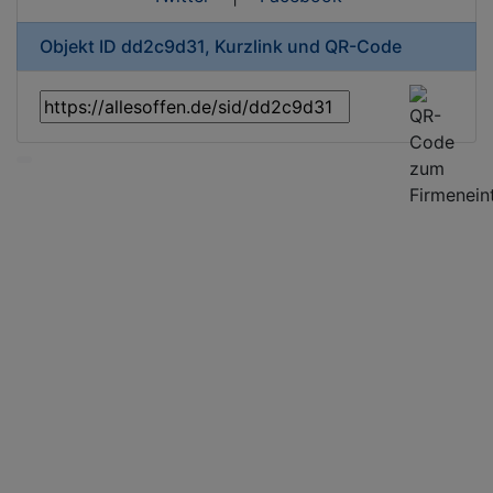
Objekt ID dd2c9d31, Kurzlink und QR-Code