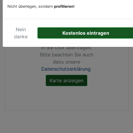
Nicht überlegen, sondern
profitieren
!
Durch Aktivierung dieser
Karte werden von
Google Maps Cookies
Nein
Kostenlos eintragen
gesetzt, Ihre
IP-Adresse
danke
gespeichert
und Daten
in die USA übertragen.
Bitte beachten Sie auch
dazu unsere
Datenschutzerklärung
.