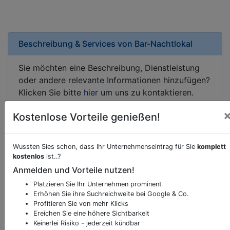
Beschreibung & Services von
Bar-Nachtlokal
Sie möchten eine Beschreibung, Dienstleistung
oder andere relevante Informationen hinzufügen?
Klicken Sie bitte
hier
um uns zu kontaktieren.
Gerne erweitern wir Ihren Firmeneintrag um
Kostenlose Vorteile genießen!
Sonderangebote odere besondere Services, die
Ihr Unternehmen anbietet und womit Sie sich von
Ihren Wettbewerbern abheben.
Wussten Sies schon, dass Ihr Unternehmenseintrag für Sie
komplett
kostenlos
ist..?
Anmelden und Vorteile nutzen!
Platzieren Sie Ihr Unternehmen prominent
Kartenansicht
Neugasse 101
in
Gleisdorf
Erhöhen Sie ihre Suchreichweite bei Google & Co.
Profitieren Sie von mehr Klicks
Ereichen Sie eine höhere Sichtbarkeit
Keinerlei Risiko - jederzeit kündbar