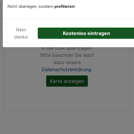
Nicht überlegen, sondern
profitieren
!
Durch Aktivierung dieser
Karte werden von
Google Maps Cookies
Nein
Kostenlos eintragen
gesetzt, Ihre
IP-Adresse
danke
gespeichert
und Daten
in die USA übertragen.
Bitte beachten Sie auch
dazu unsere
Datenschutzerklärung
.