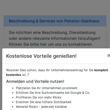
Beschreibung & Services von
Pension-Gasthaus
Sie möchten eine Beschreibung, Dienstleistung
oder andere relevante Informationen hinzufügen?
Klicken Sie bitte
hier
um uns zu kontaktieren.
Gerne erweitern wir Ihren Firmeneintrag um
Kostenlose Vorteile genießen!
Sonderangebote odere besondere Services, die
Ihr Unternehmen anbietet und womit Sie sich von
Ihren Wettbewerbern abheben.
Wussten Sies schon, dass Ihr Unternehmenseintrag für Sie
komplett
kostenlos
ist..?
Anmelden und Vorteile nutzen!
Platzieren Sie Ihr Unternehmen prominent
Kartenansicht
Adriach 22
in
Frohnleiten
Erhöhen Sie ihre Suchreichweite bei Google & Co.
Profitieren Sie von mehr Klicks
Ereichen Sie eine höhere Sichtbarkeit
Keinerlei Risiko - jederzeit kündbar