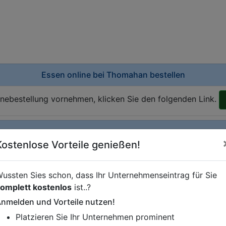
Essen online bei
Thomahan bestellen
inebestellung vornehmen, klicken Sie den folgenden Link.
Kostenlose Vorteile genießen!
istung oder andere relevante Informationen hinzufügen?
ren. Gerne erweitern wir Ihren Firmeneintrag um Sonderang
ussten Sies schon, dass Ihr Unternehmenseintrag für Sie
h von Ihren Wettbewerbern abheben.
omplett kostenlos
ist..?
nmelden und Vorteile nutzen!
Platzieren Sie Ihr Unternehmen prominent