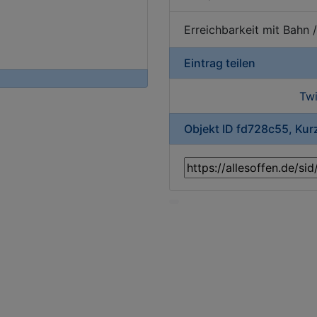
Erreichbarkeit mit Bahn 
Eintrag teilen
Twi
Objekt ID fd728c55, Ku