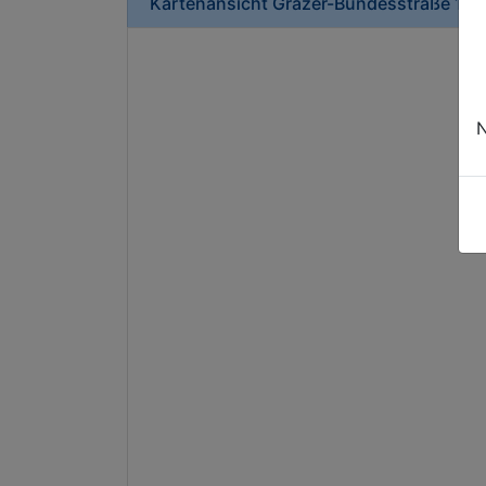
Kartenansicht
Grazer-Bundesstraße 15
i
N
Dur