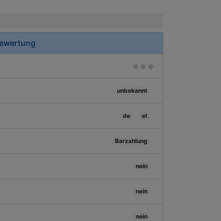
Bewertung
unbekannt
de
at
Barzahlung
nein
nein
nein