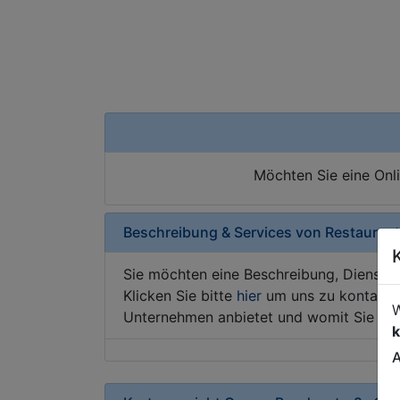
Möchten Sie eine Onl
Beschreibung & Services von
Restaurant
Sie möchten eine Beschreibung, Dienstle
Klicken Sie bitte
hier
um uns zu kontaktie
W
Unternehmen anbietet und womit Sie sic
k
A