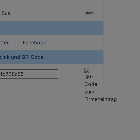
/ Bus
nein
tter
|
Facebook
rzlink und QR-Code