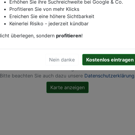
n
Friesach
Erhöhen Sie ihre Suchreichweite bei Google & Co.
Profitieren Sie von mehr Klicks
Ereichen Sie eine höhere Sichtbarkeit
Keinerlei Risiko - jederzeit kündbar
icht überlegen, sondern
profitieren
!
ch Aktivierung dieser Karte werden von Google Maps Coo
Nein danke
Kostenlos eintragen
gesetzt, Ihre
IP-Adresse gespeichert
und Daten in die US
übertragen.
Bitte beachten Sie auch dazu unsere
Datenschutzerklärung