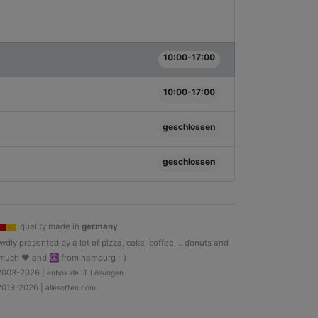
10:00-17:00
10:00-17:00
geschlossen
geschlossen
quality made in
germany
wdly presented by a lot of pizza, coke, coffee, .. donuts and
much ♥ and ☮ from hamburg ;-)
2003-2026 |
enbox.de IT Lösungen
2019-2026 |
allesoffen.com