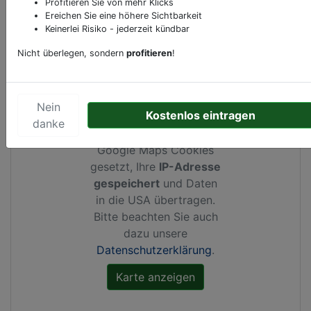
Profitieren Sie von mehr Klicks
Ereichen Sie eine höhere Sichtbarkeit
Keinerlei Risiko - jederzeit kündbar
Kartenansicht
Churer Straße 15
in
Feldkirch
Nicht überlegen, sondern
profitieren
!
Nein
Kostenlos eintragen
Durch Aktivierung dieser
danke
Karte werden von
Google Maps Cookies
gesetzt, Ihre
IP-Adresse
gespeichert
und Daten
in die USA übertragen.
Bitte beachten Sie auch
dazu unsere
Datenschutzerklärung
.