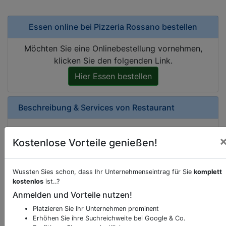
Essen online bei
Pizzeria Rossano bestellen
Möchten Sie eine Onlinebestellung vornehmen,
klicken Sie den folgenden Link.
Hier Essen bestellen
Beschreibung & Services von
Restaurant
Sie möchten eine Beschreibung, Dienstleistung
Kostenlose Vorteile genießen!
oder andere relevante Informationen hinzufügen?
Klicken Sie bitte
hier
um uns zu kontaktieren.
Gerne erweitern wir Ihren Firmeneintrag um
Wussten Sies schon, dass Ihr Unternehmenseintrag für Sie
komplett
Sonderangebote odere besondere Services, die
kostenlos
ist..?
Ihr Unternehmen anbietet und womit Sie sich von
Anmelden und Vorteile nutzen!
Ihren Wettbewerbern abheben.
Platzieren Sie Ihr Unternehmen prominent
Erhöhen Sie ihre Suchreichweite bei Google & Co.