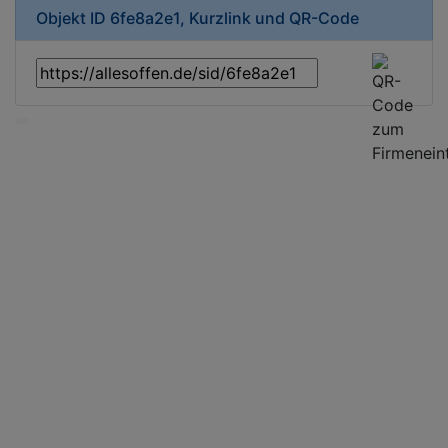
Objekt ID 6fe8a2e1, Kurzlink und QR-Code