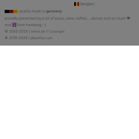
Belgien
quality made in
germany
prowdly presented by a lot of pizza, coke, coffee, .. donuts and so much ♥
and ☮ from hamburg ;-)
© 2003-2026 |
enbox.de IT Lösungen
© 2019-2026 |
allesoffen.com